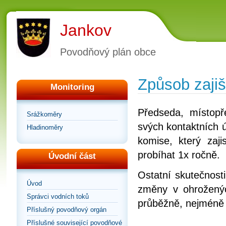
Jankov
Povodňový plán obce
Způsob zajiš
Monitoring
Předseda, místop
Srážkoměry
svých kontaktních ú
Hladinoměry
komise, který zaji
probíhat 1x ročně.
Úvodní část
Ostatní skutečnosti
Úvod
změny v ohroženýc
Správci vodních toků
průběžně, nejméně 
Příslušný povodňový orgán
Příslušné související povodňové