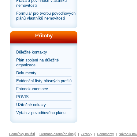
Práva a povinnosti vlastníků
nemovitostí
Formulář pro tvorbu povodňových
plánů vlastníků nemovitostí
Přílohy
Důležité kontakty
Plán spojení na důležité
organizace
Dokumenty
Evidenční listy hlásných profilů
Fotodokumentace
POVIS
Užitečné odkazy
Výtah z povodňového plánu
Podmínky použití
|
Ochrana osobních údajů
|
Zkratky
|
Dokumenty
|
Návod k po