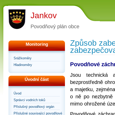
Jankov
Povodňový plán obce
Způsob zabe
Monitoring
zabezpečova
Srážkoměry
Povodňové zách
Hladinoměry
Jsou technická 
Úvodní část
bezprostředně ohro
a majetku, zejména
Úvod
o ně po nezbytně 
Správci vodních toků
mimo ohrožené úze
Příslušný povodňový orgán
Povodňové záchrann
Příslušné související povodňové