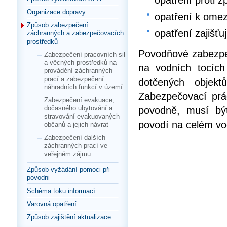
opatření proti 
Organizace dopravy
opatření k omez
Způsob zabezpečení
opatření zajišťu
záchranných a zabezpečovacích
prostředků
Povodňové zabezpeč
Zabezpečení pracovních sil
a věcných prostředků na
na vodních tocích
provádění záchranných
prací a zabezpečení
dotčených objekt
náhradních funkcí v území
Zabezpečovací prá
Zabezpečení evakuace,
dočasného ubytování a
povodně, musí bý
stravování evakuovaných
povodí na celém vo
občanů a jejich návrat
Zabezpečení dalších
záchranných prací ve
veřejném zájmu
Způsob vyžádání pomoci při
povodni
Schéma toku informací
Varovná opatření
Způsob zajištění aktualizace