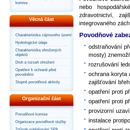
komise
nebo hospodářské
zdravotnictví, za
Věcná část
integrovaného zác
Povodňové zabez
Charakteristika zájmového území
Hydrologické údaje
odstraňování př
Charakteristika ohrožených
mosty) znemožňu
objektů
Druh a rozsah ohrožení
rozrušování le
Opatření k ochraně před
ochrana koryta
povodněmi
zajišťování bře
Stupně povodňové aktivity
opatření proti p
Organizační část
opatření proti p
provizorní uzaví
Povodňové komise
instalace proti
Organizace povodňové služby
Způsob vyhlašování SPA