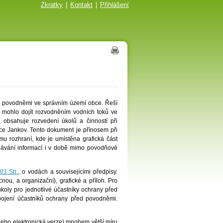
Zkratky
|
Kontakt
|
Přihlášení
d povodněmi ve správním území obce. Řeší
 mohlo dojít rozvodněním vodních toků ve
obsahuje rozvedení úkolů a činností při
e Jankov. Tento dokument je přínosem při
u rozhraní, kde je umístěna grafická část
dávání informací i v době mimo povodňové
01 Sb.
, o vodách a souvisejícími předpisy.
ěcnou, a organizační), grafické a příloh. Pro
úkoly pro jednotlivé účastníky ochrany před
pojení účastníků ochrany před povodněmi.
nebo elektronická verze) mnohem větší míru