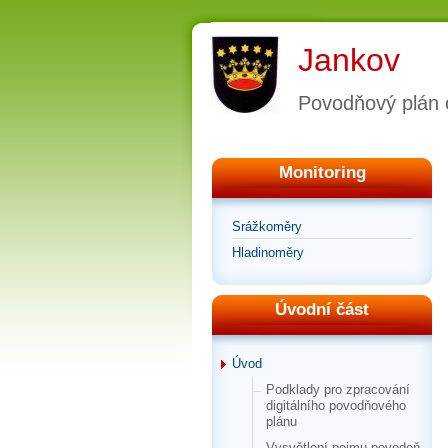
Jankov
Povodňový plán 
Monitoring
Srážkoměry
Hladinoměry
Úvodní část
Úvod
Podklady pro zpracování
digitálního povodňového
plánu
Vysvětlení pojmu povodeň