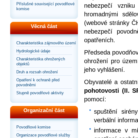
Příslušné související povodňové
nebezpečí vzniku
komise
hromadnými sdělov
(webové stránky ČH
Věcná část
nebezpečí povodn
opatřeních.
Charakteristika zájmového území
Hydrologické údaje
Předseda povodňové
Charakteristika ohrožených
ohrožení pro územ
objektů
jeho vyhlášení.
Druh a rozsah ohrožení
Opatření k ochraně před
Obyvatelé a ostat
povodněmi
pohotovosti (II. S
Stupně povodňové aktivity
pomocí:
Organizační část
spuštění sirén
verbální inform
Povodňové komise
informace v mí
Organizace povodňové služby