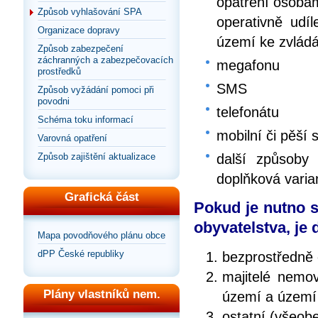
opatření osobá
Způsob vyhlašování SPA
operativně ud
Organizace dopravy
území ke zvlád
Způsob zabezpečení
záchranných a zabezpečovacích
megafonu
prostředků
SMS
Způsob vyžádání pomoci při
povodni
telefonátu
Schéma toku informací
mobilní či pěší 
Varovná opatření
Způsob zajištění aktualizace
další způsoby 
doplňková varia
Grafická část
Pokud je nutno s
obyvatelstva, je
Mapa povodňového plánu obce
dPP České republiky
bezprostředně 
majitelé nemov
Plány vlastníků nem.
území a území
ostatní (všeob