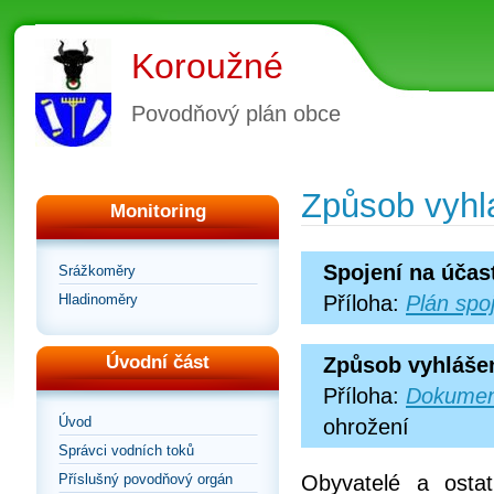
Koroužné
Povodňový plán obce
Způsob vyhl
Monitoring
Spojení na účas
Srážkoměry
Hladinoměry
Příloha:
Plán spo
Úvodní část
Způsob vyhláše
Příloha:
Dokumen
Úvod
ohrožení
Správci vodních toků
Příslušný povodňový orgán
Obyvatelé a osta