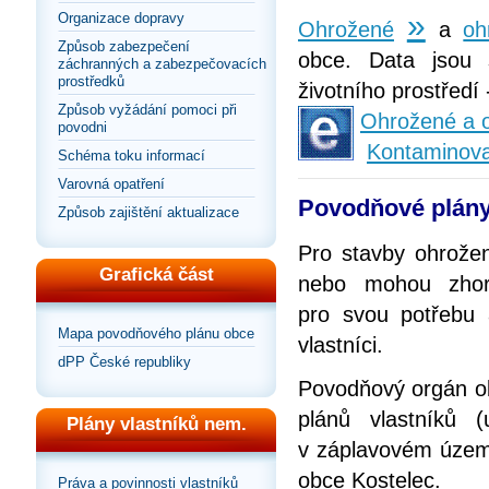
»
Organizace dopravy
Ohrožené
a
oh
Způsob zabezpečení
obce. Data jsou 
záchranných a zabezpečovacích
prostředků
životního prostředí
Způsob vyžádání pomoci při
Ohrožené a o
povodni
Kontaminov
Schéma toku informací
Varovná opatření
Povodňové plány
Způsob zajištění aktualizace
Pro stavby ohrože
Grafická část
nebo mohou zhorš
pro svou potřebu
Mapa povodňového plánu obce
vlastníci.
dPP České republiky
Povodňový orgán ob
plánů vlastníků 
Plány vlastníků nem.
v záplavovém územ
obce Kostelec.
Práva a povinnosti vlastníků