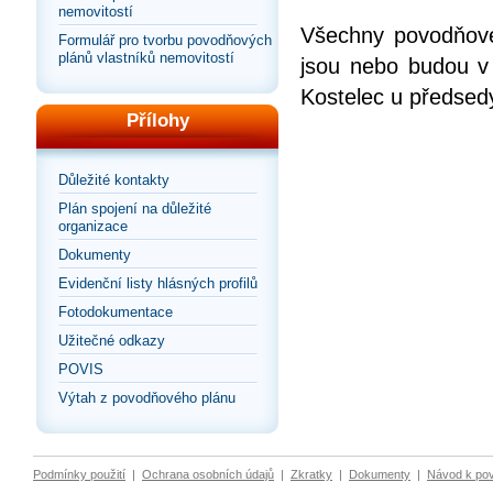
nemovitostí
Všechny povodňové 
Formulář pro tvorbu povodňových
plánů vlastníků nemovitostí
jsou nebo budou v
Kostelec u předsed
Přílohy
Důležité kontakty
Plán spojení na důležité
organizace
Dokumenty
Evidenční listy hlásných profilů
Fotodokumentace
Užitečné odkazy
POVIS
Výtah z povodňového plánu
Podmínky použití
|
Ochrana osobních údajů
|
Zkratky
|
Dokumenty
|
Návod k po