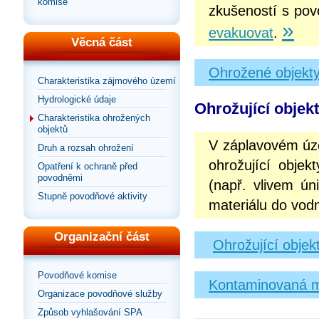
komise
zkušeností s pov
»
evakuovat
.
Věcná část
Ohrožené objekty
Charakteristika zájmového území
Hydrologické údaje
Ohrožující objek
Charakteristika ohrožených
objektů
V záplavovém úz
Druh a rozsah ohrožení
ohrožující objek
Opatření k ochraně před
povodněmi
(např. vlivem ún
Stupně povodňové aktivity
materiálu do vodn
Organizační část
Ohrožující objek
Povodňové komise
Kontaminovaná m
Organizace povodňové služby
Způsob vyhlašování SPA