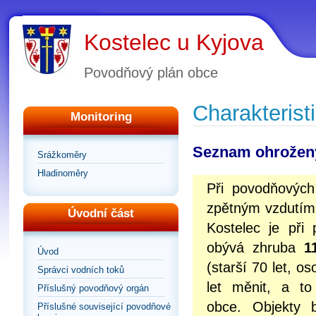
Kostelec u Kyjova
Povodňový plán obce
Charakterist
Monitoring
Seznam ohrožen
Srážkoměry
Hladinoměry
Při povodňových
zpětným vzdutím,
Úvodní část
Kostelec je při
obývá zhruba
11
Úvod
(starší 70 let, 
Správci vodních toků
let měnit, a to
Příslušný povodňový orgán
obce. Objekty b
Příslušné související povodňové