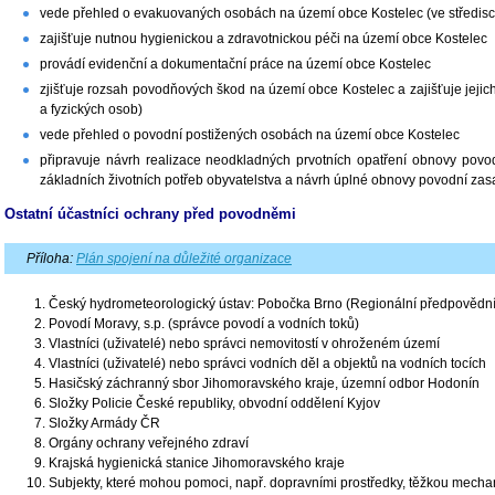
vede přehled o evakuovaných osobách na území obce Kostelec (ve střediscí
zajišťuje nutnou hygienickou a zdravotnickou péči na území obce Kostelec
provádí evidenční a dokumentační práce na území obce Kostelec
zjišťuje rozsah povodňových škod na území obce Kostelec a zajišťuje jejich
a fyzických osob)
vede přehled o povodní postižených osobách na území obce Kostelec
připravuje návrh realizace neodkladných prvotních opatření obnovy povo
základních životních potřeb obyvatelstva a návrh úplné obnovy povodní z
Ostatní účastníci ochrany před povodněmi
Příloha:
Plán spojení na důležité organizace
Český hydrometeorologický ústav: Pobočka Brno (Regionální předpovědní 
Povodí Moravy, s.p. (správce povodí a vodních toků)
Vlastníci (uživatelé) nebo správci nemovitostí v ohroženém území
Vlastníci (uživatelé) nebo správci vodních děl a objektů na vodních tocích
Hasičský záchranný sbor Jihomoravského kraje, územní odbor Hodonín
Složky Policie České republiky, obvodní oddělení Kyjov
Složky Armády ČR
Orgány ochrany veřejného zdraví
Krajská hygienická stanice Jihomoravského kraje
Subjekty, které mohou pomoci, např. dopravními prostředky, těžkou mecha