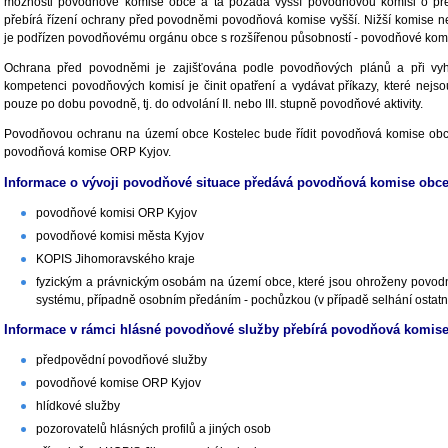
možnosti povodňové komise obce a ta požádá vyšší povodňovou komisi o pře
přebírá řízení ochrany před povodněmi povodňová komise vyšší. Nižší komise 
je podřízen povodňovému orgánu obce s rozšířenou působností - povodňové kom
Ochrana před povodněmi je zajišťována podle povodňových plánů a při vyhlá
kompetenci povodňových komisí je činit opatření a vydávat příkazy, které nejso
pouze po dobu povodně, tj. do odvolání II. nebo III. stupně povodňové aktivity.
Povodňovou ochranu na území obce Kostelec bude řídit povodňová komise obce
povodňová komise ORP Kyjov.
Informace o vývoji povodňové situace předává povodňová komise obce
povodňové komisi ORP Kyjov
povodňové komisi města Kyjov
KOPIS Jihomoravského kraje
fyzickým a právnickým osobám na území obce, které jsou ohroženy povodní
systému, případně osobním předáním - pochůzkou (v případě selhání ostatn
Informace v rámci hlásné povodňové služby přebírá povodňová komise
předpovědní povodňové služby
povodňové komise ORP Kyjov
hlídkové služby
pozorovatelů hlásných profilů a jiných osob