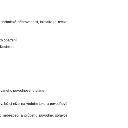
chnické připravenosti, inicializuje revize
ch opatření
 Kostelec
acovaného povodňového plánu
v, ležící níže na vodním toku a povodňové
 o nebezpečí a průběhu povodně, správce