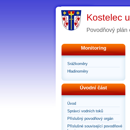
Kostelec u
Povodňový plán 
Monitoring
Srážkoměry
Hladinoměry
Úvodní část
Úvod
Správci vodních toků
Příslušný povodňový orgán
Příslušné související povodňové