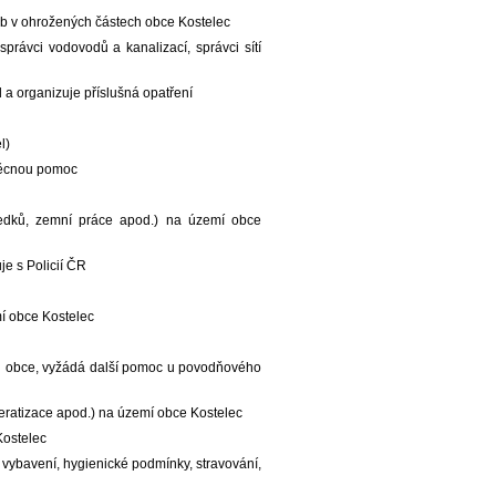
sob v ohrožených částech obce Kostelec
správci vodovodů a kanalizací, správci sítí
 a organizuje příslušná opatření
l)
 věcnou pomoc
tředků, zemní práce apod.) na území obce
e s Policií ČR
mí obce Kostelec
ti obce, vyžádá další pomoc u povodňového
 deratizace apod.) na území obce Kostelec
Kostelec
 vybavení, hygienické podmínky, stravování,