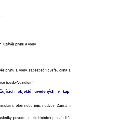
ter
ní uzávěr plynu a vody
ávěr plynu a vody, zabezpečit dveře, okna a
uace (pěšky/vozidlem)
žujících objektů uvedených v kap.
otami, oleji nebo jejich odvoz. Zajištění
sledky povodní, dezinfekčních prostředků.