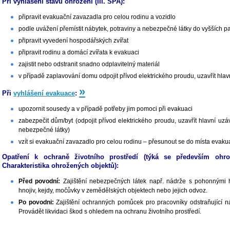
Při vyhlášení stavu ohrožení (III. SPA):
připravit evakuační zavazadla pro celou rodinu a vozidlo
podle uvážení přemístit nábytek, potraviny a nebezpečné látky do vyšších pa
připravit vyvedení hospodářských zvířat
připravit rodinu a domácí zvířata k evakuaci
zajistit nebo odstranit snadno odplavitelný materiál
v případě zaplavování domu odpojit přívod elektrického proudu, uzavřít hlav
»
Při
vyhlášení evakuace
:
upozornit sousedy a v případě potřeby jim pomoci při evakuaci
zabezpečit dům/byt (odpojit přívod elektrického proudu, uzavřít hlavní uz
nebezpečné látky)
vzít si evakuační zavazadlo pro celou rodinu – přesunout se do místa evak
Opatření k ochraně životního prostředí (týká se především ohro
Charakteristika ohrožených objektů):
Před povodní:
Zajištění nebezpečných látek např. nádrže s pohonnými hm
hnojiv, kejdy, močůvky v zemědělských objektech nebo jejich odvoz.
Po povodni:
Zajištění ochranných pomůcek pro pracovníky odstraňující ná
Provádět likvidaci škod s ohledem na ochranu životního prostředí.