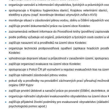
organizuje varování a informování obyvatelstva, fyzických a právnických o
spolupracuje s Krajskou hygienickou stanicí, Krajskou veterinární stanicí, 
elektřiny a plynu (např. koordinuje likvidaci uhynulých zvířat s KVS)
monitoruje situaci v zásobování pitnou vodou, sběru a čištění odpadních vod
zajišťuje prvotní dokumentační práce na území obce Kostelec
zaznamenává veškeré informace do Povodňové knihy (pověřený zapisovate
podle potřeby vyžaduje od orgánů, právnických a fyzických osob osobní a
zajišťuje nasazení sil a prostředků na území obce Kostelec
organizuje technická protipovodňová opatření (aplikace hradících pros
Kostelec
vyhodnocuje dopravní situaci a průjezdnost v zasaženém území, spolupracuj
zajišťuje organizaci evakuace na území obce Kostelec
spolupracuje s Policií ČR při vyznačení a regulaci evakuačních tras na úze
zajišťuje náhradní zásobování pitnou vodou
pokud síly a prostředky na provádění záchranných prací přesahují možnos
orgánu ORP Kyjov
zajišťuje prvotní úklidové a sanační práce po povodni (čištění, dezinfekce,
organizuje náhradní ubytování evakuovaného obyvatelstva na území obce 
zajišťuje přijatelné životní podmínky pro evakuované obyvatelstvo (základní
psychologická pomoc apod.)