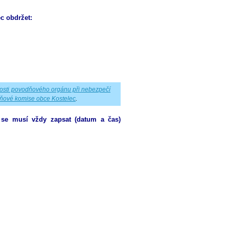
c obdržet:
osti povodňového orgánu při nebezpečí
ňové komise obce Kostelec
.
 se musí vždy zapsat (datum a čas)