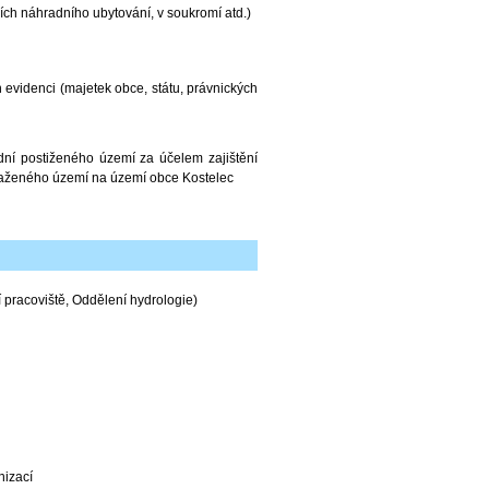
ch náhradního ubytování, v soukromí atd.)
 evidenci (majetek obce, státu, právnických
dní postiženého území za účelem zajištění
asaženého území na území obce Kostelec
pracoviště, Oddělení hydrologie)
nizací