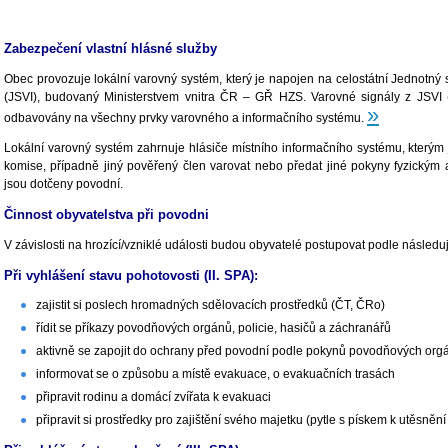
Zabezpečení vlastní hlásné služby
Obec provozuje lokální varovný systém, který je napojen na celostátní Jednotný 
(JSVI), budovaný Ministerstvem vnitra ČR – GŘ HZS. Varovné signály z JSVI
»
odbavovány na všechny prvky varovného a informačního systému.
Lokální varovný systém zahrnuje hlásiče místního informačního systému, kterým
komise, případně jiný pověřený člen varovat nebo předat jiné pokyny fyzickým
jsou dotčeny povodní.
Činnost obyvatelstva při povodni
V závislosti na hrozící/vzniklé události budou obyvatelé postupovat podle následu
Při vyhlášení stavu pohotovosti (II. SPA):
zajistit si poslech hromadných sdělovacích prostředků (ČT, ČRo)
řídit se příkazy povodňových orgánů, policie, hasičů a záchranářů
aktivně se zapojit do ochrany před povodní podle pokynů povodňových orgá
informovat se o způsobu a místě evakuace, o evakuačních trasách
připravit rodinu a domácí zvířata k evakuaci
připravit si prostředky pro zajištění svého majetku (pytle s pískem k utěsnění