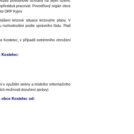
vzetí povodňové ochrany na jejím území,
nepřestává pracovat. Povodňový orgán obce
isi ORP Kyjov
šení krizové situace krizovými plány. V
u rozhodnutími podle správního řádu. Platí
 Kostelec, v případě extrémního ohrožení
 Kostelec:
 s využitím sirény a místního informačního
ích možností doručení zprávy)
 obce Kostelec od: