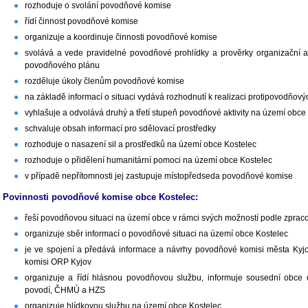
rozhoduje o svolání povodňové komise
řídí činnost povodňové komise
organizuje a koordinuje činnosti povodňové komise
svolává a vede pravidelné povodňové prohlídky a prověrky organizační a te
povodňového plánu
rozděluje úkoly členům povodňové komise
na základě informací o situaci vydává rozhodnutí k realizaci protipovodňový
vyhlašuje a odvolává druhý a třetí stupeň povodňové aktivity na území obce
schvaluje obsah informací pro sdělovací prostředky
rozhoduje o nasazení sil a prostředků na území obce Kostelec
rozhoduje o přidělení humanitární pomoci na území obce Kostelec
v případě nepřítomnosti jej zastupuje místopředseda povodňové komise
Povinnosti povodňové komise obce Kostelec:
řeší povodňovou situaci na území obce v rámci svých možností podle zpr
organizuje sběr informací o povodňové situaci na území obce Kostelec
je ve spojení a předává informace a návrhy povodňové komisi města Kyjo
komisi ORP Kyjov
organizuje a řídí hlásnou povodňovou službu, informuje sousední obce
povodí, ČHMÚ a HZS
organizuje hlídkovou službu na území obce Kostelec