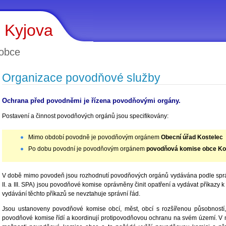
 Kyjova
obce
Organizace povodňové služby
Ochrana před povodněmi je řízena povodňovými orgány.
Postavení a činnost povodňových orgánů jsou specifikovány:
Mimo období povodně je povodňovým orgánem
Obecní úřad Kostelec
Po dobu povodní je povodňovým orgánem
povodňová komise obce Ko
V době mimo povodeň jsou rozhodnutí povodňových orgánů vydávána podle správ
II. a III. SPA) jsou povodňové komise oprávněny činit opatření a vydávat příkaz
vydávání těchto příkazů se nevztahuje správní řád.
Jsou ustanoveny povodňové komise obcí, měst, obcí s rozšířenou působností,
povodňové komise řídí a koordinují protipovodňovou ochranu na svém území. V