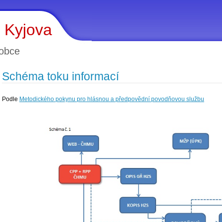
 Kyjova
obce
Schéma toku informací
Podle
Metodického pokynu pro hlásnou a předpovědní povodňovou službu