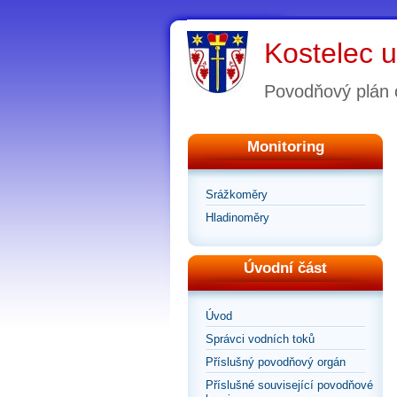
Kostelec u
Povodňový plán 
Monitoring
Srážkoměry
Hladinoměry
Úvodní část
Úvod
Správci vodních toků
Příslušný povodňový orgán
Příslušné související povodňové