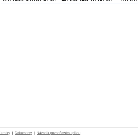
Zkratky
|
Dokumenty
|
Návod k povodňovému plánu