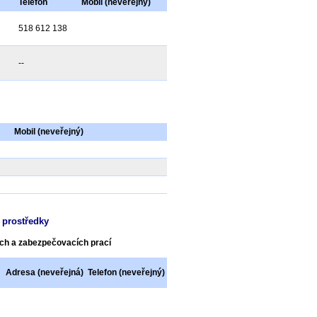
Telefon
Mobil (neveřejný)
518 612 138
--
Mobil (neveřejný)
 prostředky
ých a zabezpečovacích prací
Adresa (neveřejná)
Telefon (neveřejný)