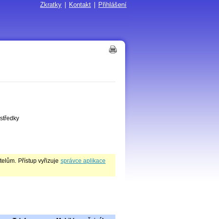
Zkratky
|
Kontakt
|
Přihlášení
středky
lům. Přístup vyřizuje
správce aplikace