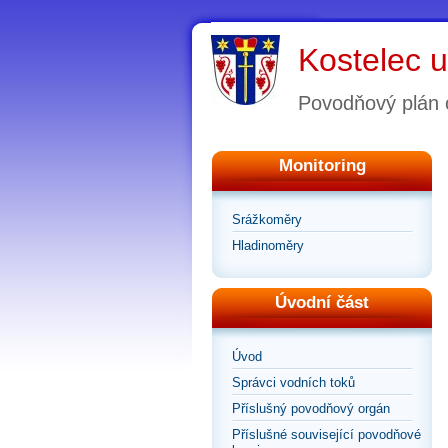
Kostelec u
Povodňový plán 
Monitoring
Srážkoměry
Hladinoměry
Úvodní část
Úvod
Správci vodních toků
Příslušný povodňový orgán
Příslušné související povodňové