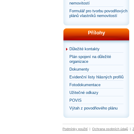
nemovitostí
Formulář pro tvorbu povodňových
plánů vlastníků nemovitostí
Přílohy
Důležité kontakty
Plán spojení na důležité
organizace
Dokumenty
Evidenční listy hlásných profilů
Fotodokumentace
Užitečné odkazy
POVIS
Výtah z povodňového plánu
Podmínky použití
|
Ochrana osobních údajů
|