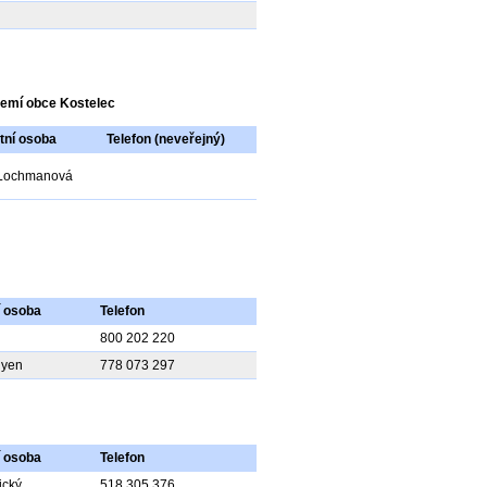
zemí obce Kostelec
tní osoba
Telefon (neveřejný)
 Lochmanová
í osoba
Telefon
800 202 220
uyen
778 073 297
í osoba
Telefon
řický
518 305 376