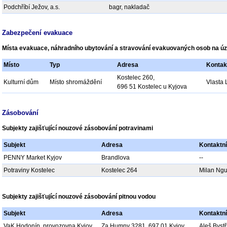
Podchříbí Ježov, a.s.
bagr, nakladač
Zabezpečení evakuace
Místa evakuace, náhradního ubytování a stravování evakuovaných osob na ú
Místo
Typ
Adresa
Kontak
Kostelec 260,
Kulturní dům
Místo shromáždění
Vlasta
696 51 Kostelec u Kyjova
Zásobování
Subjekty zajišťující nouzové zásobování potravinami
Subjekt
Adresa
Kontaktn
PENNY Market Kyjov
Brandlova
--
Potraviny Kostelec
Kostelec 264
Milan Ng
Subjekty zajišťující nouzové zásobování pitnou vodou
Subjekt
Adresa
Kontaktn
VaK Hodonín, provozovna Kyjov
Za Humny 3281, 697 01 Kyjov
Aleš Byst