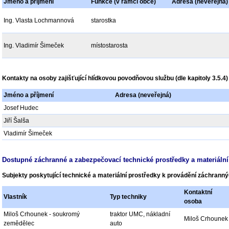
Jméno a příjmení
Funkce (v rámci obce)
Adresa (neveřejná)
Ing. Vlasta Lochmannová
starostka
Ing. Vladimír Šimeček
místostarosta
Kontakty na osoby zajišťující hlídkovou povodňovou službu (dle kapitoly 3.5.4)
Jméno a příjmení
Adresa (neveřejná)
Josef Hudec
Jiří Šalša
Vladimír Šimeček
Dostupné záchranné a zabezpečovací technické prostředky a materiální
Subjekty poskytující technické a materiální prostředky k provádění záchrann
Kontaktní
Vlastník
Typ techniky
osoba
Miloš Crhounek - soukromý
traktor UMC, nákladní
Miloš Crhounek
zemědělec
auto