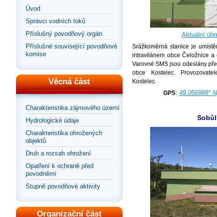
Úvod
Správci vodních toků
Příslušný povodňový orgán
Aktuální úhr
Příslušné související povodňové
Srážkoměrná stanice je umístě
komise
intravilánem obce Čeložnice a 
Varovné SMS jsou odeslány př
obce Kostelec. Provozovat
Věcná část
Kostelec.
:
49.056988° N
GPS
Charakteristika zájmového území
Sobůl
Hydrologické údaje
Charakteristika ohrožených
objektů
Druh a rozsah ohrožení
Opatření k ochraně před
povodněmi
Stupně povodňové aktivity
Organizační část