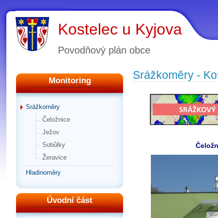
Kostelec u Kyjova
Povodňový plán obce
Srážkoměry - Ko
Monitoring
Srážkoměry
Čeložnice
Ježov
Sobůlky
Čeložn
Žeravice
Hladinoměry
Úvodní část