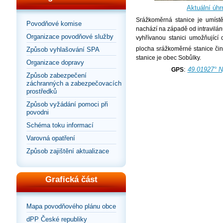
Aktuální úhr
Srážkoměrná stanice je umíst
Povodňové komise
nachází na západě od intravilá
Organizace povodňové služby
vyhřívanou stanici umožňující 
plocha srážkoměrné stanice či
Způsob vyhlašování SPA
stanice je obec Sobůlky.
Organizace dopravy
:
49.01927° N
GPS
Způsob zabezpečení
záchranných a zabezpečovacích
prostředků
Způsob vyžádání pomoci při
povodni
Schéma toku informací
Varovná opatření
Způsob zajištění aktualizace
Grafická část
Mapa povodňového plánu obce
dPP České republiky