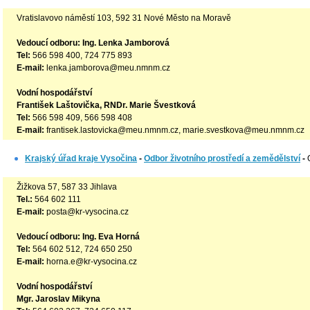
Vratislavovo náměstí 103, 592 31 Nové Město na Moravě
Vedoucí odboru: Ing. Lenka Jamborová
Tel:
566 598 400, 724 775 893
E-mail:
lenka.jamborova@meu.nmnm.cz
Vodní hospodářství
František Laštovička, RNDr. Marie Švestková
Tel:
566 598 409, 566 598 408
E-mail:
frantisek.lastovicka@meu.nmnm.cz, marie.svestkova@meu.nmnm.cz
Krajský úřad kraje Vysočina
-
Odbor životního prostředí a zemědělství
-
Žižkova 57, 587 33 Jihlava
Tel.:
564 602 111
E-mail:
posta@kr-vysocina.cz
Vedoucí odboru: Ing. Eva Horná
Tel:
564 602 512, 724 650 250
E-mail:
horna.e@kr-vysocina.cz
Vodní hospodářství
Mgr. Jaroslav Mikyna