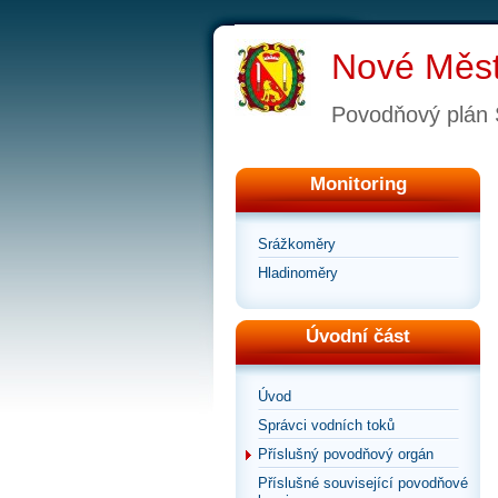
Nové Měs
Povodňový plán
Monitoring
Srážkoměry
Hladinoměry
Úvodní část
Úvod
Správci vodních toků
Příslušný povodňový orgán
Příslušné související povodňové