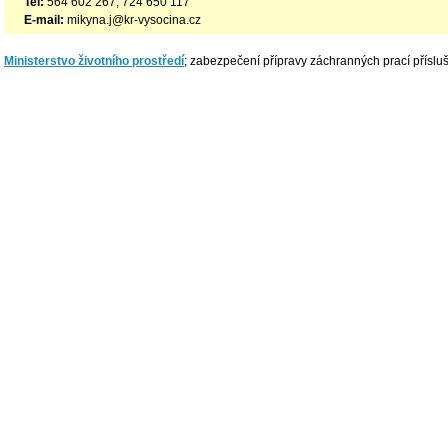
Tel:
564 602 267, 724 650 117
E-mail:
mikyna.j@kr-vysocina.cz
Ministerstvo životního prostředí
; zabezpečení přípravy záchranných prací příslu