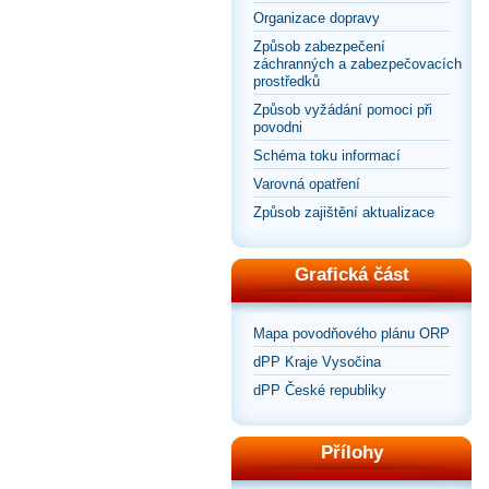
Organizace dopravy
Způsob zabezpečení
záchranných a zabezpečovacích
prostředků
Způsob vyžádání pomoci při
povodni
Schéma toku informací
Varovná opatření
Způsob zajištění aktualizace
Grafická část
Mapa povodňového plánu ORP
dPP Kraje Vysočina
dPP České republiky
Přílohy