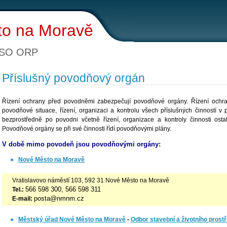
to na Moravě
 SO ORP
Příslušný povodňový orgán
Řízení ochrany před povodněmi zabezpečují povodňové orgány. Řízení ochr
povodňové situace, řízení, organizaci a kontrolu všech příslušných činností 
bezprostředně po povodni včetně řízení, organizace a kontroly činnosti ost
Povodňové orgány se při své činnosti řídí povodňovými plány.
V době mimo povodeň jsou povodňovými orgány:
Nové Město na Moravě
Vratislavovo náměstí 103, 592 31 Nové Město na Moravě
566 598 300, 566 598 311
Tel.:
posta@nmnm.cz
E-mail:
Městský úřad Nové Město na Moravě
-
Odbor stavební a životního prostř