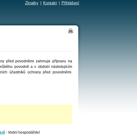
Zkratky
|
Kontakt
|
Přihlášení
any před povodněmi zahrnuje přípravu na
v průběhu povodně a v období následujícím
atních účastníků ochrany před povodněmi.
edí
- Vodní hospodářství