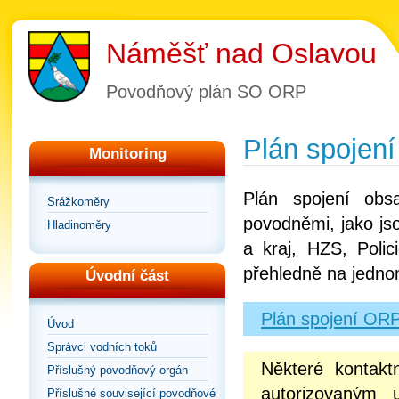
Náměšť nad Oslavou
Povodňový plán SO ORP
Plán spojení
Monitoring
Plán spojení obs
Srážkoměry
povodněmi, jako js
Hladinoměry
a kraj, HZS, Poli
přehledně na jedno
Úvodní část
Plán spojení OR
Úvod
Správci vodních toků
Některé kontakt
Příslušný povodňový orgán
autorizovaným 
Příslušné související povodňové