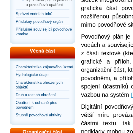
a povodňová opatření
grafická část po
Správci vodních toků
rozšířenou působno
Příslušný povodňový orgán
mimo povodňové si
Příslušné související povodňové
komise
Povodňový plán je
vodách a souvisejíc
Věcná část
z části textové (kt
grafické a příloh
Charakteristika zájmového území
organizační část, k
Hydrologické údaje
povodněmi, a přílo
Charakteristika ohrožených
spojení účastníků 
objektů
vazbou na systém
Druh a rozsah ohrožení
Opatření k ochraně před
Digitální povodňov
povodněmi
větší míru prováz
Stupně povodňové aktivity
částmi textu, ta
podklady mohou zob
Organizační část