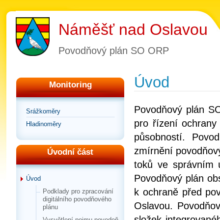
Náměšť nad Oslavou
Povodňový plán SO ORP
Úvod
Monitoring
Povodňový plán S
Srážkoměry
pro řízení ochran
Hladinoměry
působností. Povo
zmírnění povodňový
Úvodní část
toků ve správním 
Povodňový plán obs
Úvod
k ochraně před p
Podklady pro zpracování
digitálního povodňového
Oslavou. Povodňový
plánu
složek integrované
Vysvětlení pojmu povodeň