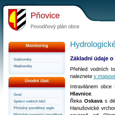
Pňovice
Povodňový plán obce
Hydrologick
Monitoring
Základní údaje o
Srážkoměry
Hladinoměry
Přehled vodních t
naleznete
v mapové 
Úvodní část
Intravilánem obce
Hlavnice
.
Úvod
Řeka
Oskava
s dél
Správci vodních toků
Hanušovické vrcho
Příslušný povodňový orgán
Příslušné související povodňové