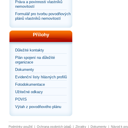
Práva a povinnosti vlastníků
nemovitostí
Formulář pro tvorbu povodňových
plánů vlastníků nemovitostí
Přílohy
Důležité kontakty
Plán spojení na důležité
organizace
Dokumenty
Evidenční listy hlásných profilů
Fotodokumentace
Užitečné odkazy
POVIS
Výtah z povodňového plánu
Podmínky použití
|
Ochrana osobních údajů
|
Zkratky
|
Dokumenty
|
Návod k po