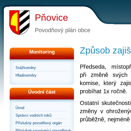
Pňovice
Povodňový plán obce
Způsob zajiš
Monitoring
Předseda, místop
Srážkoměry
při změně svých 
Hladinoměry
komise, který zaji
probíhat 1x ročně.
Úvodní část
Ostatní skutečnosti
Úvod
změny v ohroženýc
Správci vodních toků
průběžně, nejméně 
Příslušný povodňový orgán
Příslušné související povodňové