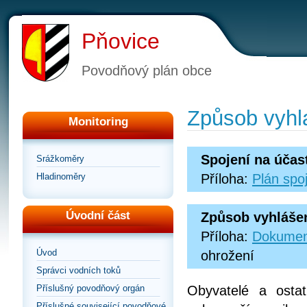
Pňovice
Povodňový plán obce
Způsob vyhl
Monitoring
Spojení na účas
Srážkoměry
Hladinoměry
Příloha:
Plán spo
Úvodní část
Způsob vyhláše
Příloha:
Dokumen
Úvod
ohrožení
Správci vodních toků
Příslušný povodňový orgán
Obyvatelé a osta
Příslušné související povodňové