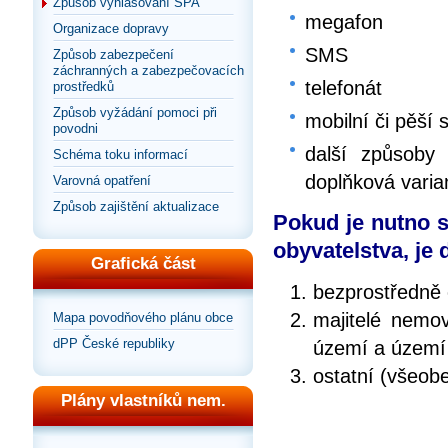
Způsob vyhlašování SPA
megafon
Organizace dopravy
SMS
Způsob zabezpečení
záchranných a zabezpečovacích
telefonát
prostředků
Způsob vyžádání pomoci při
mobilní či pěší 
povodni
další způsoby 
Schéma toku informací
doplňková varia
Varovná opatření
Způsob zajištění aktualizace
Pokud je nutno s
obyvatelstva, je
Grafická část
bezprostředně 
majitelé nemov
Mapa povodňového plánu obce
dPP České republiky
území a území
ostatní (všeob
Plány vlastníků nem.