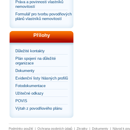
Práva a povinnosti vlastníků
nemovitostí
Formulář pro tvorbu povodňových
plánů vlastníků nemovitostí
Přílohy
Důležité kontakty
Plán spojení na důležité
organizace
Dokumenty
Evidenční listy hlásných profilů
Fotodokumentace
Užitečné odkazy
POVIS
Výtah z povodňového plánu
Podmínky použití
|
Ochrana osobních údajů
|
Zkratky
|
Dokumenty
|
Návod k po