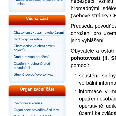
nebezpečí vzniku
komise
hromadnými sdělov
(webové stránky ČHM
Věcná část
Předseda povodňové
ohrožení pro územ
Charakteristika zájmového území
Hydrologické údaje
jeho vyhlášení.
Charakteristika ohrožených
Obyvatelé a ostat
objektů
Druh a rozsah ohrožení
pohotovosti (II. S
Opatření k ochraně před
pomocí:
povodněmi
Stupně povodňové aktivity
spuštění sirén
verbální inform
Organizační část
informace v mí
opatření osobá
Povodňové komise
operativně ud
Organizace povodňové služby
území ke zvlád