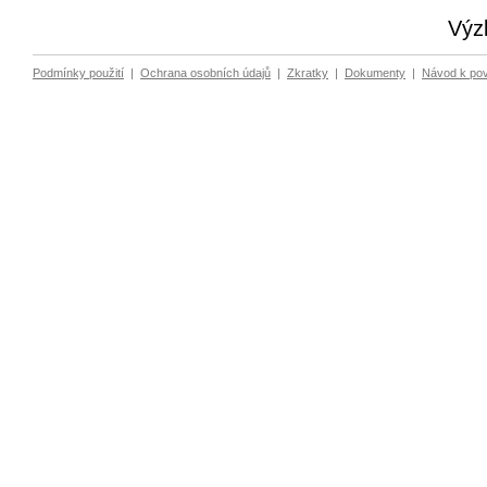
Výz
Podmínky použití
|
Ochrana osobních údajů
|
Zkratky
|
Dokumenty
|
Návod k po