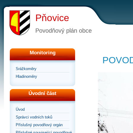
Pňovice
Povodňový plán obce
Monitoring
POVOD
Srážkoměry
Hladinoměry
Úvodní část
Úvod
Správci vodních toků
Příslušný povodňový orgán
Příslušné související povodňové