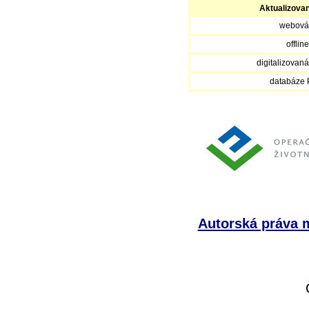
Aktualizova
webová
offlin
digitalizovan
databáze
Autorská práva m