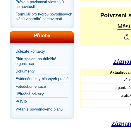
Práva a povinnosti vlastníků
nemovitostí
Formulář pro tvorbu povodňových
Potvrzení 
plánů vlastníků nemovitostí
Městs
Přílohy
Č.
Důležité kontakty
Plán spojení na důležité
Záznam
organizace
Dokumenty
Aktualizova
Evidenční listy hlásných profilů
věcn
Fotodokumentace
organizačn
Užitečné odkazy
grafic
POVIS
Výtah z povodňového plánu
Záznam