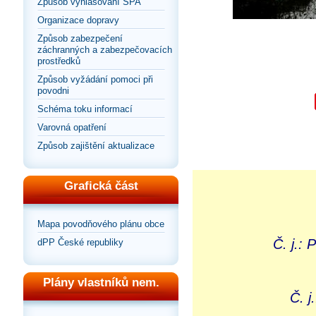
Způsob vyhlašování SPA
Organizace dopravy
Způsob zabezpečení
záchranných a zabezpečovacích
prostředků
Způsob vyžádání pomoci při
povodni
Schéma toku informací
Varovná opatření
Způsob zajištění aktualizace
Grafická část
Mapa povodňového plánu obce
Č. j.:
dPP České republiky
Plány vlastníků nem.
Č. 