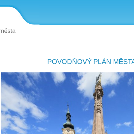
 města
POVODŇOVÝ PLÁN MĚSTA