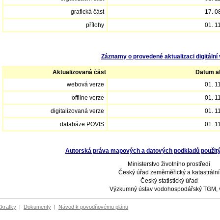
grafická část
17. 0
přílohy
01. 1
Záznamy o provedené aktualizaci digitální 
Aktualizovaná část
Datum ak
webová verze
01. 1
offline verze
01. 1
digitalizovaná verze
01. 1
databáze POVIS
01. 1
Autorská práva mapových a datových podkladů použitých
Ministerstvo životního prostředí
Český úřad zeměměřický a katastrální
Český statistický úřad
Výzkumný ústav vodohospodářský TGM, v.
Zkratky
|
Dokumenty
|
Návod k povodňovému plánu