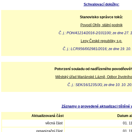
Schvalovací doložky:
Stanovisko správce toků:
Povodí Ohře, státní podnik
Č. j.: POH/41214/2016-2/101100; ze dne 27. 
Lesy České republiky, s.p.
Č. j.: LCR956/002981/2016; ze dne 19. 10.
Potvrzení souladu od nadřízeného povodňové
Městský úřad Mariánské Lázně, Odbor životního
Č. j.: SEK/16/1235/JG; ze dne 10. 10. 2
Záznamy o provedené aktualizaci tištěné 
Aktualizovaná část
Datum ak
věcná část
01. 1
organizační část
01. 1