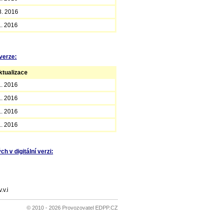
8. 2016
1. 2016
verze:
tualizace
1. 2016
1. 2016
1. 2016
1. 2016
 v digitální verzi:
v.i
© 2010 - 2026 Provozovatel EDPP.CZ