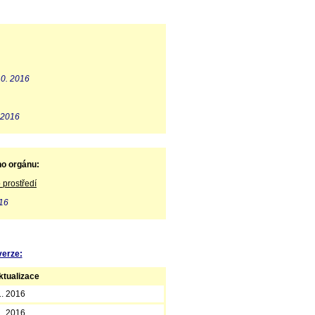
10. 2016
 2016
ho orgánu:
 prostředí
016
verze:
tualizace
1. 2016
1. 2016