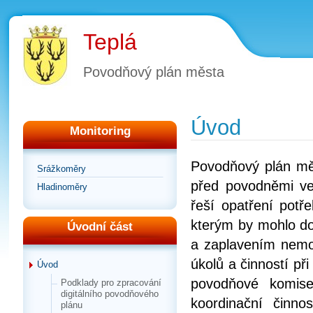
Teplá
Povodňový plán města
Úvod
Monitoring
Povodňový plán mě
Srážkoměry
před povodněmi v
Hladinoměry
řeší opatření pot
kterým by mohlo do
Úvodní část
a zaplavením nemov
úkolů a činností př
Úvod
povodňové komis
Podklady pro zpracování
digitálního povodňového
koordinační činno
plánu