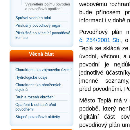
webovému rozhraní
Vysvětlení pojmu povodeň
a povodňová opatření
bude přínosem pr
Správci vodních toků
informací i v době
Příslušný povodňový orgán
Povodňový plán m
Příslušné související povodňové
komise
č. 254/2001 Sb.
, o
Teplá se skládá ze t
Věcná část
úvodní, věcnou, a o
povodní je nejdůl
Charakteristika zájmového území
jednotlivé účastní
Hydrologické údaje
jmenné seznamy
Charakteristika ohrožených
před povodněmi. Po
objektů
Druh a rozsah ohrožení
Město Teplá má v 
Opatření k ochraně před
podobě, který ne
povodněmi
digitální část p
Stupně povodňové aktivity
povodňový plán umo