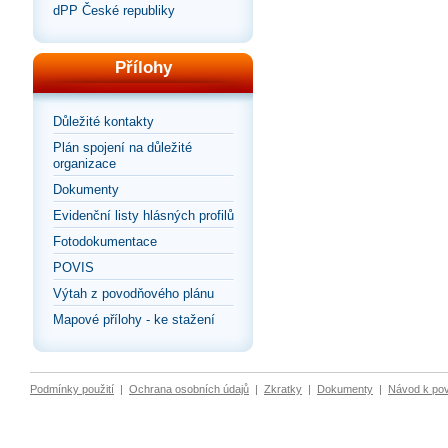
dPP České republiky
Přílohy
Důležité kontakty
Plán spojení na důležité
organizace
Dokumenty
Evidenční listy hlásných profilů
Fotodokumentace
POVIS
Výtah z povodňového plánu
Mapové přílohy - ke stažení
Podmínky použití
|
Ochrana osobních údajů
|
Zkratky
|
Dokumenty
|
Návod k po