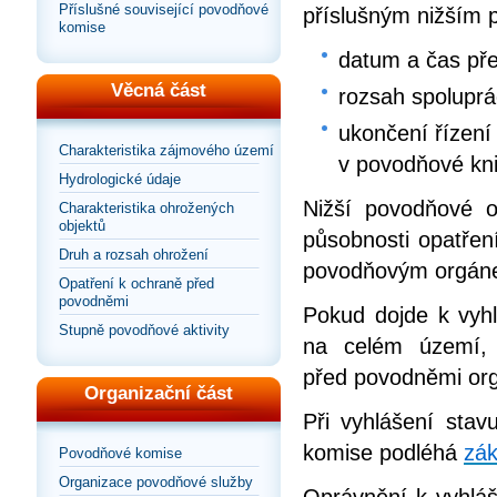
Příslušné související povodňové
příslušným nižším
komise
datum a čas pře
Věcná část
rozsah spolupr
ukončení řízení
Charakteristika zájmového území
v povodňové kn
Hydrologické údaje
Nižší povodňové o
Charakteristika ohrožených
objektů
působnosti opatřen
Druh a rozsah ohrožení
povodňovým orgáne
Opatření k ochraně před
povodněmi
Pokud dojde k vyhl
Stupně povodňové aktivity
na celém území, 
před povodněmi orgá
Organizační část
Při vyhlášení sta
komise podléhá
zák
Povodňové komise
Organizace povodňové služby