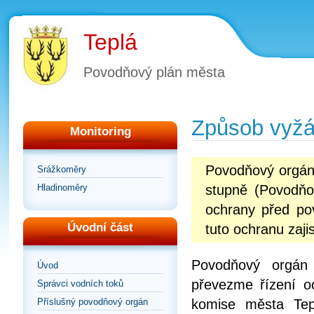
Teplá
Povodňový plán města
Způsob vyžá
Monitoring
Povodňový orgán
Srážkoměry
Hladinoměry
stupně (Povodňo
ochrany před po
Úvodní část
tuto ochranu zajist
Povodňový orgán
Úvod
převezme řízení o
Správci vodních toků
Příslušný povodňový orgán
komise města Tep