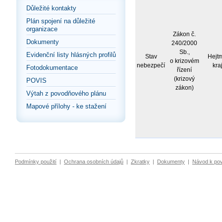
Důležité kontakty
Plán spojení na důležité
organizace
Zákon č.
Dokumenty
240/2000
Sb.,
Evidenční listy hlásných profilů
Stav
Hejt
o krizovém
nebezpečí
kra
Fotodokumentace
řízení
(krizový
POVIS
zákon)
Výtah z povodňového plánu
Mapové přílohy - ke stažení
Podmínky použití
|
Ochrana osobních údajů
|
Zkratky
|
Dokumenty
|
Návod k po