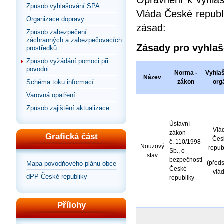
Oprávnění k vyhláš
Způsob vyhlašování SPA
Vláda České republi
Organizace dopravy
zásad:
Způsob zabezpečení
záchranných a zabezpečovacích
Zásady pro vyhlaš
prostředků
Způsob vyžádání pomoci při
povodni
Norma -
Vyhlaš
Název
Schéma toku informací
zákon
org
Varovná opatření
Způsob zajištění aktualizace
Ústavní
Vlá
zákon
Grafická část
Čes
č. 110/1998
Nouzový
repub
Sb., o
stav
bezpečnosti
(před
Mapa povodňového plánu obce
České
vlád
dPP České republiky
republiky
Přílohy