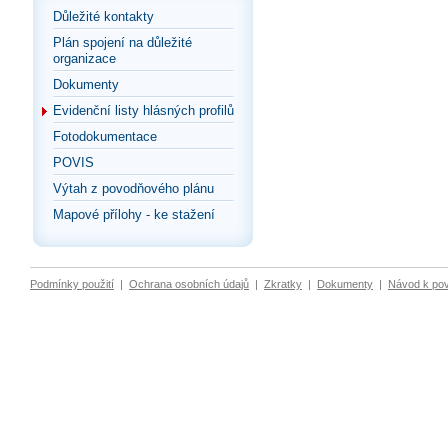
Důležité kontakty
Plán spojení na důležité
organizace
Dokumenty
Evidenční listy hlásných profilů
Fotodokumentace
POVIS
Výtah z povodňového plánu
Mapové přílohy - ke stažení
Podmínky použití
|
Ochrana osobních údajů
|
Zkratky
|
Dokumenty
|
Návod k po