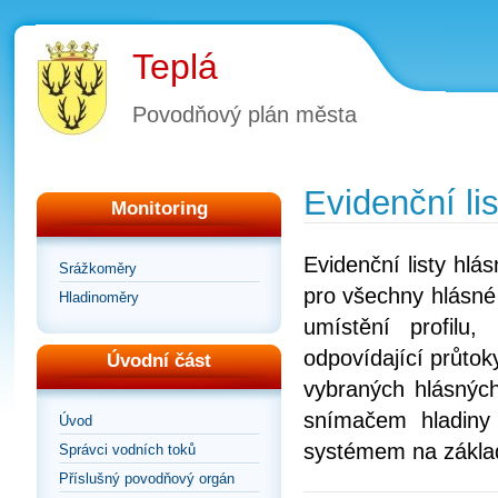
Teplá
Povodňový plán města
Evidenční lis
Monitoring
Evidenční listy hl
Srážkoměry
pro všechny hlásné 
Hladinoměry
umístění profilu
odpovídající průtoky
Úvodní část
vybraných hlásných
snímačem hladiny
Úvod
systémem na zákla
Správci vodních toků
Příslušný povodňový orgán