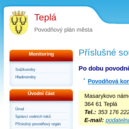
Teplá
Povodňový plán města
Příslušné so
Monitoring
Po dobu povodně
Srážkoměry
Hladinoměry
Povodňová kom
Úvodní část
Masarykovo námě
364 61 Teplá
Úvod
Tel.:
353 176 22
Správci vodních toků
E-mail:
podateln
Příslušný povodňový orgán