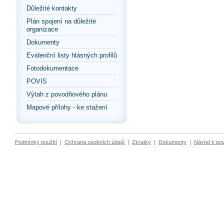
Důležité kontakty
Plán spojení na důležité
organizace
Dokumenty
Evidenční listy hlásných profilů
Fotodokumentace
POVIS
Výtah z povodňového plánu
Mapové přílohy - ke stažení
Podmínky použití
|
Ochrana osobních údajů
|
Zkratky
|
Dokumenty
|
Návod k po