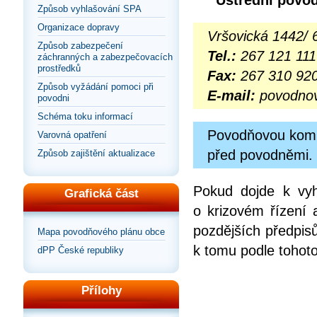
Způsob vyhlašování SPA
Organizace dopravy
Vršovická 1442/ 
Způsob zabezpečení
Tel.:
267 121 111
záchranných a zabezpečovacích
prostředků
Fax:
267 310 92
Způsob vyžádání pomoci při
E-mail:
povodno
povodni
Schéma toku informací
Povodňovou komis
Varovná opatření
před povodněmi. 
Způsob zajištění aktualizace
Pokud dojde k vyh
Grafická část
o krizovém řízení 
pozdějších předpis
Mapa povodňového plánu obce
k tomu podle tohoto
dPP České republiky
Přílohy