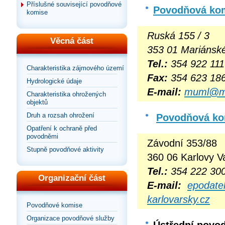
Příslušné související povodňové
Povodňová kom
komise
Ruská 155 / 3
Věcná část
353 01 Mariánsk
Tel.:
354 922 111
Charakteristika zájmového území
Fax:
354 623 18
Hydrologické údaje
E-mail:
muml@ma
Charakteristika ohrožených
objektů
Druh a rozsah ohrožení
Povodňová kom
Opatření k ochraně před
povodněmi
Závodní 353/88
Stupně povodňové aktivity
360 06 Karlovy V
Tel.:
354 222 30
Organizační část
E-mail:
epodate
karlovarsky.cz
Povodňové komise
Organizace povodňové služby
Ústřední povo