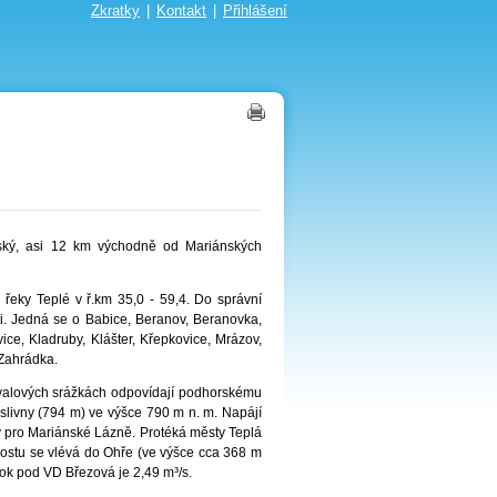
Zkratky
|
Kontakt
|
Přihlášení
ský, asi 12 km východně od Mariánských
 řeky Teplé v ř.km 35,0 - 59,4. Do správní
ti. Jedná se o Babice, Beranov, Beranovka,
ce, Kladruby, Klášter, Křepkovice, Mrázov,
 Zahrádka.
řívalových srážkách odpovídají podhorskému
slivny (794 m) ve výšce 790 m n. m. Napájí
y pro Mariánské Lázně. Protéká městy Teplá
ostu se vlévá do Ohře (ve výšce cca 368 m
tok pod VD Březová je 2,49 m³/s.