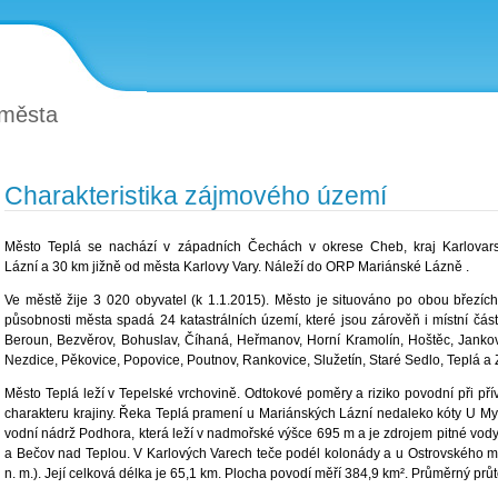
 města
Charakteristika zájmového území
Město Teplá se nachází v západních Čechách v okrese Cheb, kraj Karlovar
Lázní a 30 km jižně od města Karlovy Vary. Náleží do ORP Mariánské Lázně .
Ve městě žije 3 020 obyvatel (k 1.1.2015). Město je situováno po obou březích
působnosti města spadá 24 katastrálních území, které jsou zárověň i místní čás
Beroun, Bezvěrov, Bohuslav, Číhaná, Heřmanov, Horní Kramolín, Hoštěc, Jankovi
Nezdice, Pěkovice, Popovice, Poutnov, Rankovice, Služetín, Staré Sedlo, Teplá a
Město Teplá leží v Tepelské vrchovině. Odtokové poměry a riziko povodní při p
charakteru krajiny. Řeka Teplá pramení u Mariánských Lázní nedaleko kóty U My
vodní nádrž Podhora, která leží v nadmořské výšce 695 m a je zdrojem pitné vod
a Bečov nad Teplou. V Karlových Varech teče podél kolonády a u Ostrovského m
n. m.). Její celková délka je 65,1 km. Plocha povodí měří 384,9 km². Průměrný prů