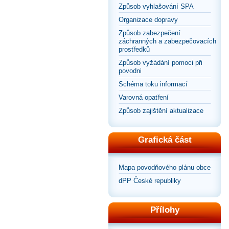
Způsob vyhlašování SPA
Organizace dopravy
Způsob zabezpečení
záchranných a zabezpečovacích
prostředků
Způsob vyžádání pomoci při
povodni
Schéma toku informací
Varovná opatření
Způsob zajištění aktualizace
Grafická část
Mapa povodňového plánu obce
dPP České republiky
Přílohy