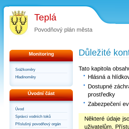
Teplá
Povodňový plán města
Důležité kon
Monitoring
Tato kapitola obsah
Srážkoměry
Hlásná a hlídko
Hladinoměry
Dostupné záchra
Úvodní část
prostředky
Zabezpečení e
Úvod
Správci vodních toků
Některé údaje j
Příslušný povodňový orgán
uživatelům. Příst