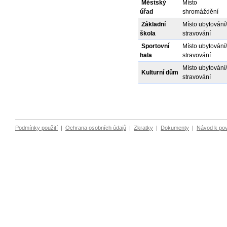
Městský
Místo
úřad
shromáždění
Základní
Místo ubytování/
škola
stravování
Sportovní
Místo ubytování/
hala
stravování
Místo ubytování/
Kulturní dům
stravování
Podmínky použití
|
Ochrana osobních údajů
|
Zkratky
|
Dokumenty
|
Návod k po