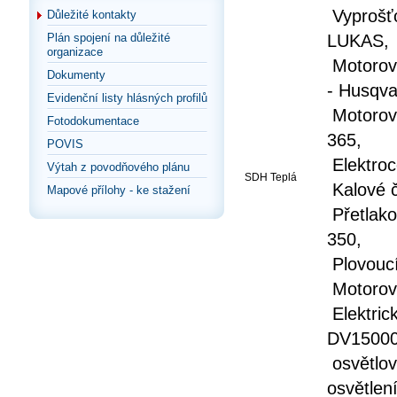
Vyprošťo
Důležité kontakty
Plán spojení na důležité
LUKAS,
organizace
Motorov
Dokumenty
- Husqva
Evidenční listy hlásných profilů
Motorové
Fotodokumentace
365,
POVIS
Elektroc
Výtah z povodňového plánu
SDH Teplá
Kalové č
Mapové přílohy - ke stažení
Přetlako
350,
Plovoucí
Motorová
Elektric
DV15000 
osvětlov
osvětlen