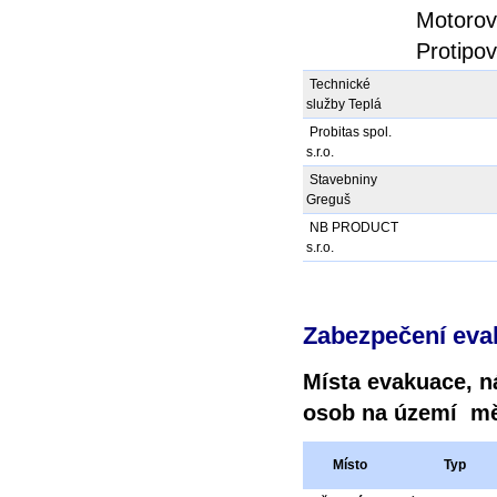
Motorov
Protipov
Technické
služby Teplá
Probitas spol.
s.r.o.
Stavebniny
Greguš
NB PRODUCT
s.r.o.
Zabezpečení eva
Místa evakuace, n
osob na území mě
Místo
Typ