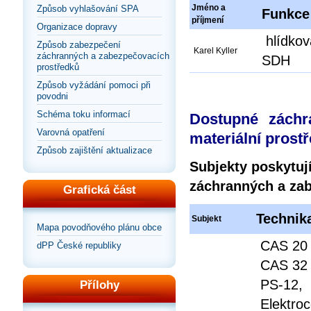
Jméno a
Způsob vyhlašování SPA
Funkce
příjmení
Organizace dopravy
hlídková
Způsob zabezpečení
Karel Kyller
záchranných a zabezpečovacích
SDH
prostředků
Způsob vyžádání pomoci při
povodni
Schéma toku informací
Dostupné záchr
Varovná opatření
materiální prost
Způsob zajištění aktualizace
Subjekty poskytují
záchranných a zab
Grafická část
Technik
Subjekt
Mapa povodňového plánu obce
CAS 20
dPP České republiky
CAS 32 
PS-12,
Přílohy
Elektroc