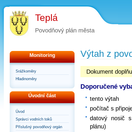
Teplá
Povodňový plán města
Výtah z pov
Monitoring
Dokument doplňu
Srážkoměry
Hladinoměry
Doporučené vyba
Úvodní část
tento výtah
počítač s připoj
Úvod
datový nosič s
Správci vodních toků
plánu)
Příslušný povodňový orgán