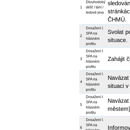
Dlouhodobý
sledován
1
déšť / tání /
stránkác
ledové jevy
ČHMÚ.
Dosažení I.
Svolat p
SPA na
2
hlásném
situace.
profilu
Dosažení I.
SPA na
Zahájit 
3
hlásném
profilu
Dosažení I.
Navázat 
SPA na
4
hlásném
situaci 
profilu
Dosažení I.
Navázat 
SPA na
5
hlásném
městem)
profilu
Dosažení I.
SPA na
Informo
6