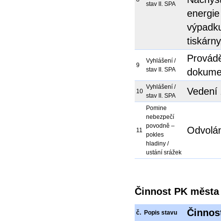
stav II. SPA
energie
výpadku
tiskárn
Provádě
Vyhlášení /
9
stav II. SPA
dokume
Vyhlášení /
Vedení
10
stav II. SPA
Pomine
nebezpečí
povodně –
Odvolán
11
pokles
hladiny /
ustání srážek
Činnost PK města p
Činnos
č.
Popis stavu