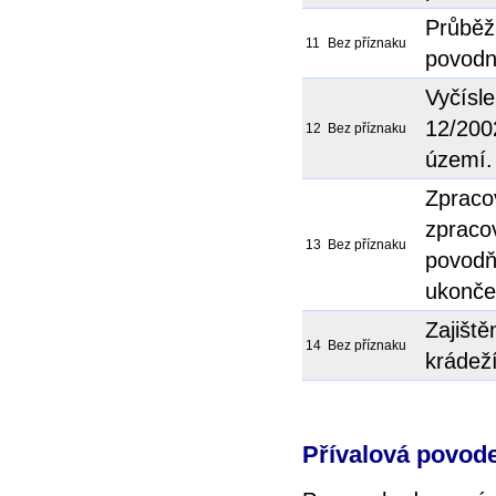
Průběž
11
Bez příznaku
povodn
Vyčísle
12/200
12
Bez příznaku
území.
Zpraco
zpraco
13
Bez příznaku
povodň
ukonče
Zajiště
14
Bez příznaku
krádež
Přívalová povod