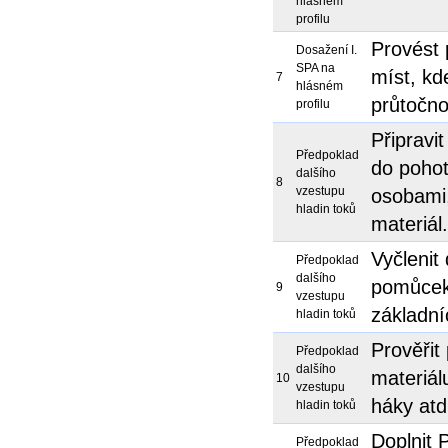
hlásném
profilu
Provést 
Dosažení I.
SPA na
míst, kd
7
hlásném
průtočnos
profilu
Připravi
Předpoklad
do pohot
dalšího
8
vzestupu
osobami,
hladin toků
materiál.
Vyčlenit
Předpoklad
dalšího
pomůcek 
9
vzestupu
základní
hladin toků
Prověřit
Předpoklad
dalšího
materiál
10
vzestupu
háky atd
hladin toků
Doplnit 
Předpoklad