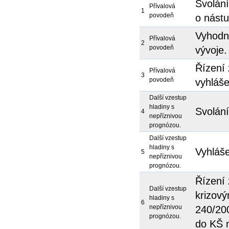
Svolán
Přívalová
1
povodeň
o nást
Vyhodn
Přívalová
2
povodeň
vývoje.
Řízení 
Přívalová
3
povodeň
vyhláše
Další vzestup
hladiny s
Svolání
4
nepříznivou
prognózou.
Další vzestup
hladiny s
Vyhláše
5
nepříznivou
prognózou.
Řízení 
Další vzestup
krizov
hladiny s
6
nepříznivou
240/20
prognózou.
do KŠ 