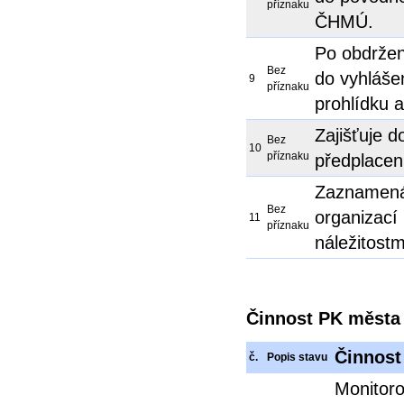
příznaku
ČHMÚ.
Po obdržení
Bez
do vyhláše
9
příznaku
prohlídku a
Zajišťuje do
Bez
10
příznaku
předplacen
Zaznamená
Bez
organizací
11
příznaku
náležitostm
Činnost PK města 
Činnost
č.
Popis stavu
Monitoro