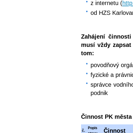
z internetu (
htt
od HZS Karlova
Zahájení činnost
musí vždy zapsat
tom:
povodňový org
fyzické a právn
správce vodního
podnik
Činnost PK města
Popis
Činnost
č.