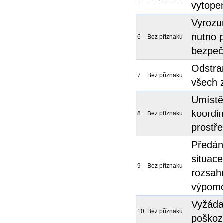
vytope
Vyrozu
nutno p
6
Bez příznaku
bezpeč
Odstra
7
Bez příznaku
všech 
Umístě
koordi
8
Bez příznaku
prostř
Předán
situace
9
Bez příznaku
rozsah
výpom
Vyžádat
10
Bez příznaku
poškoz