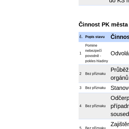
do KŠ 
Činnost PK města
Činnos
č.
Popis stavu
Pomine
nebezpečí
Odvolán
1
povodně -
pokles hladiny
Průběž
2
Bez příznaku
orgánů
Stanov
3
Bez příznaku
Odčerp
případ
4
Bez příznaku
soused
Zajiště
5
Bez příznaku