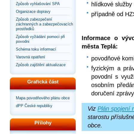
hlídkové služby 
Způsob vyhlašování SPA
Organizace dopravy
případně od HZ
Způsob zabezpečení
záchranných a zabezpečovacích
prostředků
Způsob vyžádání pomoci při
Informace o výv
povodni
města Teplá:
Schéma toku informací
Varovná opatření
povodňové komi
Způsob zajištění aktualizace
fyzickým a prá
povodní s využ
Grafická část
osobním předán
doručení zprávy
Mapa povodňového plánu obce
dPP České republiky
Viz
Plán spojení 
starostu příslušn
Přílohy
obce.