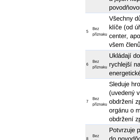
povodňovo
Všechny dů
klíče (od ú
Bez
5
příznaku
center, ap
všem člen
Ukládají do
Bez
rychlejší 
6
příznaku
energetick
Sleduje hr
(uvedený v
Bez
obdržení z
7
příznaku
orgánu o mo
obdržení 
Potvrzuje p
Bez
do povodňo
8