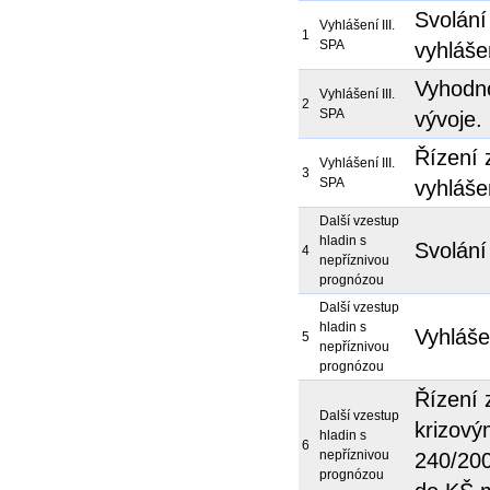
Svolán
Vyhlášení III.
1
SPA
vyhlášen
Vyhodno
Vyhlášení III.
2
SPA
vývoje.
Řízení 
Vyhlášení III.
3
SPA
vyhláše
Další vzestup
hladin s
Svolání
4
nepříznivou
prognózou
Další vzestup
hladin s
Vyhláše
5
nepříznivou
prognózou
Řízení 
Další vzestup
krizový
hladin s
6
nepříznivou
240/200
prognózou