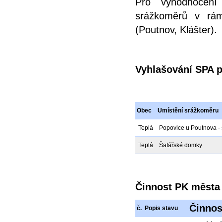
Pro vyhodnocení
srážkoměrů v rámc
(Poutnov, Klášter).
Vyhlašování SPA p
Obec
Umístění srážkoměru
Teplá
Popovice u Poutnova - 
Teplá
Šafářské domky
Činnost PK města 
Činnos
č.
Popis stavu