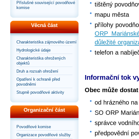
Příslušné související povodňové
tištěný povodňo
komise
mapu města
přílohy povodň
Věcná část
ORP Mariánské
důležité organi
Charakteristika zájmového území
Hydrologické údaje
telefon a nabíje
Charakteristika ohrožených
objektů
Druh a rozsah ohrožení
Informační tok v
Opatření k ochraně před
povodněmi
Obec může dostat 
Stupně povodňové aktivity
od hrázného na
Organizační část
SO ORP Marián
správce vodníh
Povodňové komise
předpovědní po
Organizace povodňové služby