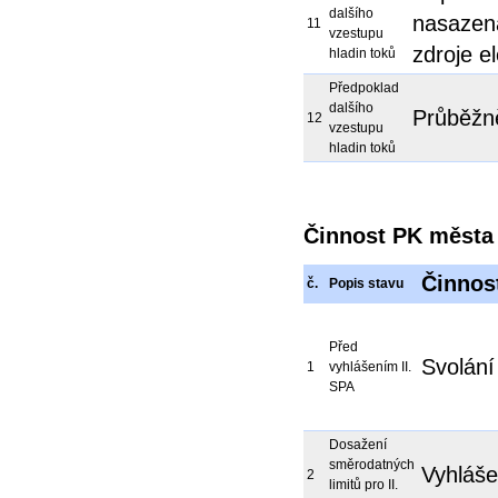
dalšího
nasazena
11
vzestupu
zdroje el
hladin toků
Předpoklad
dalšího
Průběžně
12
vzestupu
hladin toků
Činnost PK města 
Činnos
č.
Popis stavu
Před
Svolán
1
vyhlášením II.
SPA
Dosažení
směrodatných
Vyhláše
2
limitů pro II.