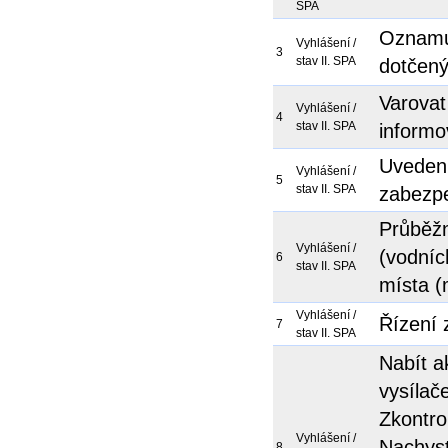
SPA
Oznamu
Vyhlášení /
3
stav II. SPA
dotčený
Varovat
Vyhlášení /
4
stav II. SPA
informov
Uvedení
Vyhlášení /
5
stav II. SPA
zabezp
Průběžn
Vyhlášení /
(vodních
6
stav II. SPA
místa (
Vyhlášení /
Řízení 
7
stav II. SPA
Nabít a
vysílač
Zkontro
Vyhlášení /
Nachyst
8