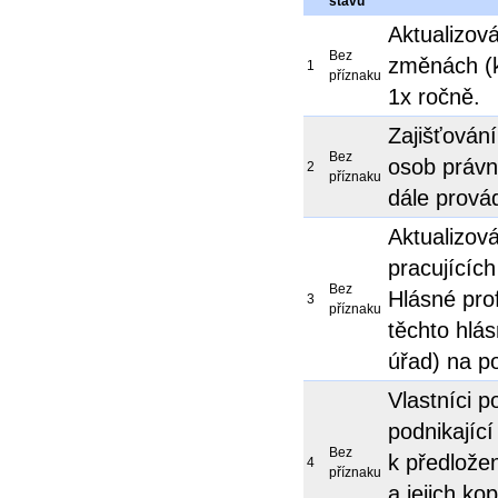
stavu
Aktualizov
Bez
změnách (k
1
příznaku
1x ročně.
Zajišťován
Bez
osob právn
2
příznaku
dále provád
Aktualizová
pracujícíc
Bez
Hlásné prof
3
příznaku
těchto hlá
úřad) na p
Vlastníci 
podnikající
Bez
k předlože
4
příznaku
a jejich ko