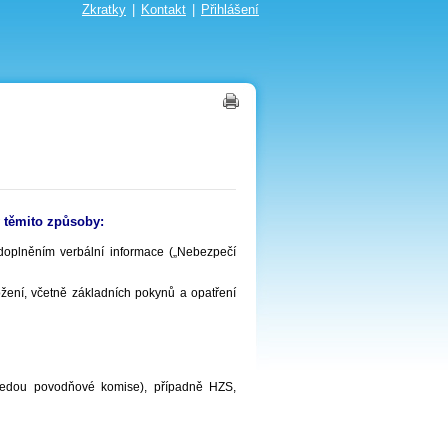
Zkratky
|
Kontakt
|
Přihlášení
 těmito způsoby:
doplněním verbální informace („Nebezpečí
ení, včetně základních pokynů a opatření
sedou povodňové komise), případně HZS,