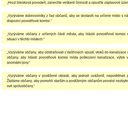
„Hrozí blesková povodeň, zanechte veškeré činnosti a opusťte záplavové územ
„Vyzýváme dobrovolníky z řad občanů, aby se dostavili na určené místo s nářa
dispozici povodňové komisi.“
„Vyzýváme občany z určených částí města, aby hlásili povodňové komisi n
situaci v těchto místech.“
„Vyzýváme občany, aby odstraňovali z dešťových vpustí, vtoků do kanalizace n
občany, aby hlásili povodňové komisi místa poškození kanalizace, výtok 
anomální jevy.“
„Vyzýváme občany v postižené oblasti, aby jednali uváženě, nepodléhali p
Žádáme občany, aby pomohli starším a postiženým občanům provést nezbytná 
své spoluobčany.“