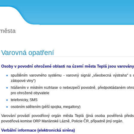
 města
Varovná opatření
Osoby v povodní ohrožené oblasti na území města Teplá jsou varovány
spuštěním varovného systému - varovný signál „všeobecná výstraha" s 
zátopové vlny“)
hlášením v místním rozhlase o nebezpečí povodně, předpokládaném ohrož
pro ohrožené obyvatele
telefonicky, SMS
osobním sdělením (pěší spojka, megafony)
Varování provádí povodňový orgán města Teplá (jiná osoba pověřená před
povodňová komise ORP Mariánské Lázně, Policie ČR, případně jiný orgán.
Verbální informace (elektronická siréna)