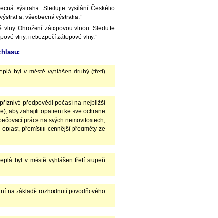
cná výstraha. Sledujte vysílání Českého
 výstraha, všeobecná výstraha.“
 vlny. Ohrožení zátopovou vlnou. Sledujte
opové vlny, nebezpečí zátopové vlny.“
zhlasu:
lá byl v městě vyhlášen druhý (třetí)
příznivé předpovědi počasí na nejbližší
), aby zahájili opatření ke své ochraně
ečovací práce na svých nemovitostech,
oblast, přemístili cennější předměty ze
plá byl v městě vyhlášen třetí stupeň
dní na základě rozhodnutí povodňového