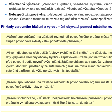
Všeobecná výstraha:
„Všeobecná výstraha, všeobecná výstraha, všeobe
rozhlasu, televize a regionálních rozhlasů. Všeobecná výstraha, všeobecná
Nebezpečí zátopové vlny:
„Nebezpečí zátopové vlny, nebezpečí zátopové
vysílání Českého rozhlasu, televize a regionálních rozhlasů. Nebezpečí zát
Příklady varovného hlášení a vyrozumění obyvatel pomocí místního ro
„Vážení spoluobčané, na základě rozhodnutí povodňového orgánu města Tep
stupeň povodňové aktivity - stav pohotovosti (ohrožení).“
„Vlivem dlouhotrvajících dešťů (oblevy, rychlého tání sněhu) a v důsledku ne
dny vyzýváme všechny občany bydlící v záplavovém území (konkretizovat ulice
před povodní podle povodňových plánů. Žádáme občany, aby započali zabezp
vyvezli dopravní prostředky ze suterénních garáží na místa mimo záplavovou 
suterénů a přízemí do výše položených míst (podlaží).“
„Vážení spoluobčané, na základě rozhodnutí povodňového orgánu města Te
povodňové aktivity - stav ohrožení.“
„Vážení spoluobčané, v důsledku bezprostředního ohrožení přirozenou povo
orgánu je vyhlášena evakuace v městě Teplá (ulice ..., domů ...) .“