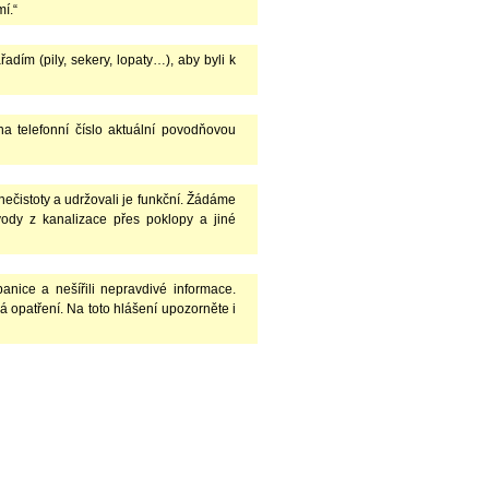
í.“
dím (pily, sekery, lopaty…), aby byli k
a telefonní číslo aktuální povodňovou
ečistoty a udržovali je funkční. Žádáme
vody z kanalizace přes poklopy a jiné
anice a nešířili nepravdivé informace.
opatření. Na toto hlášení upozorněte i