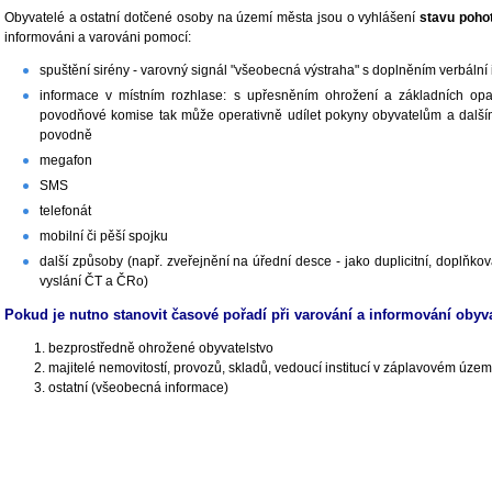
Obyvatelé a ostatní dotčené osoby na území města jsou o vyhlášení
stavu pohoto
informováni a varováni pomocí:
spuštění sirény - varovný signál "všeobecná výstraha" s doplněním verbální
informace v místním rozhlase: s upřesněním ohrožení a základních o
povodňové komise tak může operativně udílet pokyny obyvatelům a dalš
povodně
megafon
SMS
telefonát
mobilní či pěší spojku
další způsoby (např. zveřejnění na úřední desce - jako duplicitní, doplňko
vyslání ČT a ČRo)
Pokud je nutno stanovit časové pořadí při varování a informování obyva
bezprostředně ohrožené obyvatelstvo
majitelé nemovitostí, provozů, skladů, vedoucí institucí v záplavovém ú
ostatní (všeobecná informace)