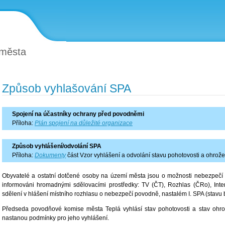
 města
Způsob vyhlašování SPA
Spojení na účastníky ochrany před povodněmi
Příloha:
Plán spojení na důležité organizace
Způsob vyhlášení/odvolání SPA
Příloha:
Dokumenty
část Vzor vyhlášení a odvolání stavu pohotovosti a ohrože
Obyvatelé a ostatní dotčené osoby na území města jsou o možnosti nebezpečí v
informováni hromadnými sdělovacími prostředky: TV (ČT), Rozhlas (ČRo), Inte
sdělení v hlášení místního rozhlasu o nebezpečí povodně, nastalém I. SPA (stavu b
Předseda povodňové komise města Teplá vyhlásí stav pohotovosti a stav ohro
nastanou podmínky pro jeho vyhlášení.