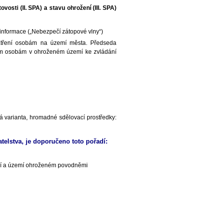
vosti (II. SPA) a stavu ohrožení (III. SPA)
 informace („Nebezpečí zátopové vlny“)
patření osobám na území města. Předseda
ím osobám v ohroženém území ke zvládání
vá varianta, hromadné sdělovací prostředky:
telstva, je doporučeno toto pořadí:
zemí a území ohroženém povodněmi