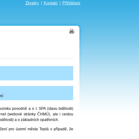
Zkratky
|
Kontakt
|
Přihlášení
ní
zniku povodně a o I. SPA (stavu bdělosti)
rnet (webové stránky ČHMÚ), ale i cestou
dělosti) a o základních opatřeních.
žení pro území města Teplá v případě, že