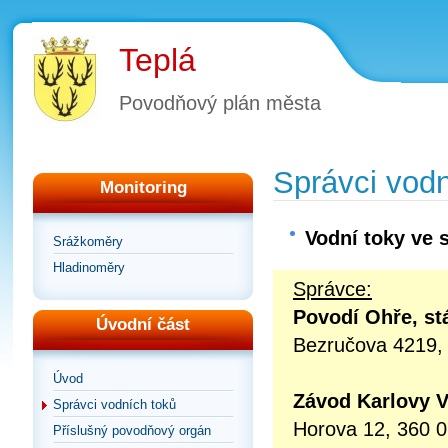
Teplá
Povodňový plán města
Správci vodn
Monitoring
Vodní toky ve 
Srážkoměry
Hladinoměry
Správce:
Povodí Ohře, st
Úvodní část
Bezručova 4219,
Úvod
Závod Karlovy V
Správci vodních toků
Horova 12, 360 0
Příslušný povodňový orgán