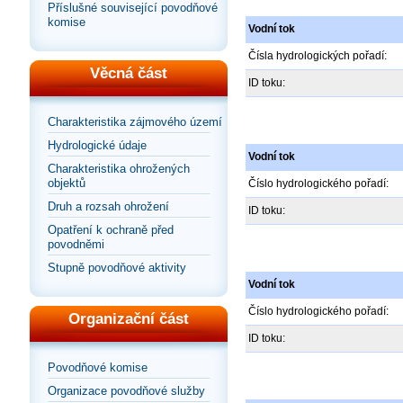
Příslušné související povodňové
komise
Vodní tok
Čísla hydrologických pořadí:
Věcná část
ID toku:
Charakteristika zájmového území
Hydrologické údaje
Vodní tok
Charakteristika ohrožených
objektů
Číslo hydrologického pořadí:
Druh a rozsah ohrožení
ID toku:
Opatření k ochraně před
povodněmi
Stupně povodňové aktivity
Vodní tok
Číslo hydrologického pořadí:
Organizační část
ID toku:
Povodňové komise
Organizace povodňové služby