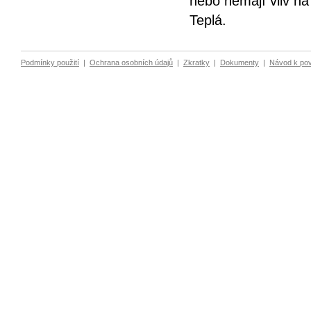
nebo nemají vliv n
Teplá.
Podmínky použití
|
Ochrana osobních údajů
|
Zkratky
|
Dokumenty
|
Návod k po