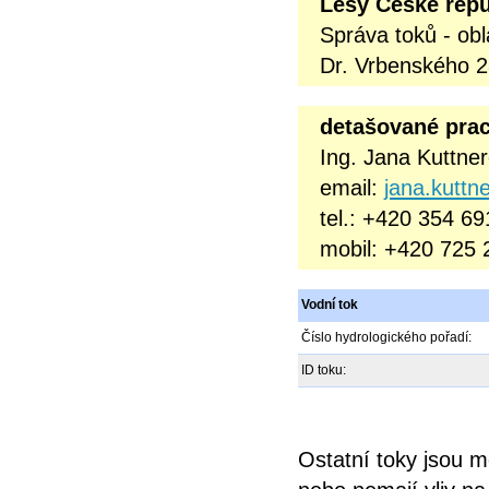
Lesy České repub
Správa toků - obl
Dr. Vrbenského 2
detašované prac
Ing. Jana Kuttne
email:
jana.kuttn
tel.: +420 354 6
mobil: +420 725 
Vodní tok
Číslo hydrologického pořadí:
ID toku:
Ostatní toky jsou 