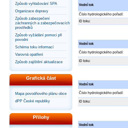
Způsob vyhlašování SPA
Vodní tok
Organizace dopravy
Číslo hydrologického pořadí:
Způsob zabezpečení
ID toku:
záchranných a zabezpečovacích
prostředků
Způsob vyžádání pomoci při
povodni
Vodní tok
Schéma toku informací
Číslo hydrologického pořadí:
Varovná opatření
ID toku:
Způsob zajištění aktualizace
Grafická část
Vodní tok
Číslo hydrologického pořadí:
Mapa povodňového plánu obce
dPP České republiky
ID toku:
Přílohy
Vodní tok