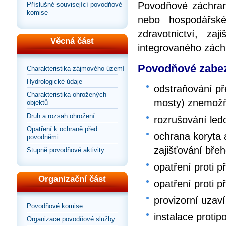
Povodňové záchrann
Příslušné související povodňové
komise
nebo hospodářské
zdravotnictví, za
Věcná část
integrovaného zác
Povodňové zabez
Charakteristika zájmového území
Hydrologické údaje
odstraňování př
Charakteristika ohrožených
mosty) znemožňu
objektů
Druh a rozsah ohrožení
rozrušování le
Opatření k ochraně před
ochrana koryta
povodněmi
zajišťování bře
Stupně povodňové aktivity
opatření proti p
Organizační část
opatření proti p
provizorní uzaví
Povodňové komise
instalace proti
Organizace povodňové služby