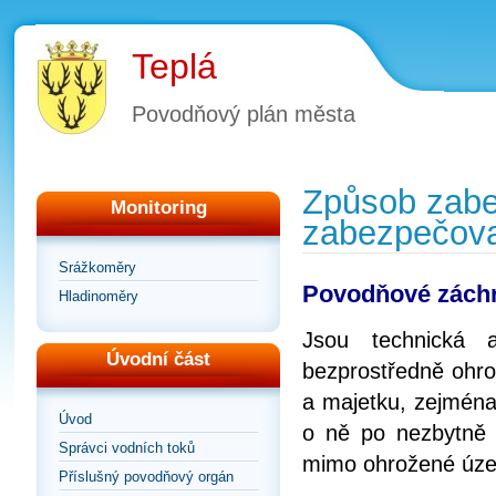
Teplá
Povodňový plán města
Způsob zabe
Monitoring
zabezpečova
Srážkoměry
Povodňové zách
Hladinoměry
Jsou technická 
Úvodní část
bezprostředně ohro
a majetku, zejména
Úvod
o ně po nezbytně 
Správci vodních toků
mimo ohrožené úze
Příslušný povodňový orgán