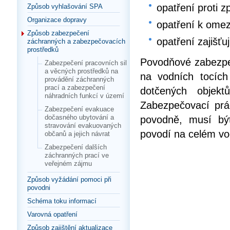
opatření proti 
Způsob vyhlašování SPA
Organizace dopravy
opatření k omez
Způsob zabezpečení
opatření zajišťu
záchranných a zabezpečovacích
prostředků
Povodňové zabezpeč
Zabezpečení pracovních sil
a věcných prostředků na
na vodních tocích
provádění záchranných
prací a zabezpečení
dotčených objekt
náhradních funkcí v území
Zabezpečovací prá
Zabezpečení evakuace
dočasného ubytování a
povodně, musí bý
stravování evakuovaných
povodí na celém vo
občanů a jejich návrat
Zabezpečení dalších
záchranných prací ve
veřejném zájmu
Způsob vyžádání pomoci při
povodni
Schéma toku informací
Varovná opatření
Způsob zajištění aktualizace