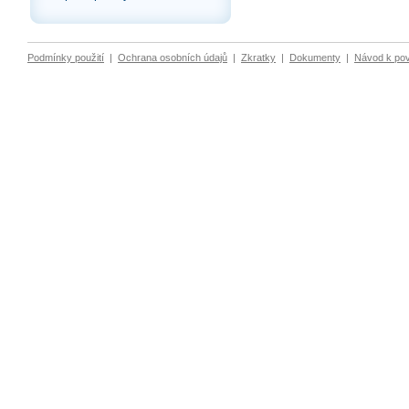
Podmínky použití
|
Ochrana osobních údajů
|
Zkratky
|
Dokumenty
|
Návod k po