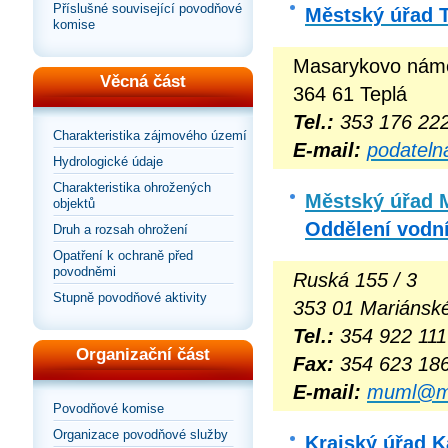
Příslušné související povodňové
Městský úřad 
komise
Masarykovo námě
Věcná část
364 61 Teplá
Tel.:
353 176 22
Charakteristika zájmového území
E-mail:
podateln
Hydrologické údaje
Charakteristika ohrožených
Městský úřad 
objektů
Oddělení vodn
Druh a rozsah ohrožení
Opatření k ochraně před
povodněmi
Ruská 155 / 3
Stupně povodňové aktivity
353 01 Mariánsk
Tel.:
354 922 111
Organizační část
Fax:
354 623 18
E-mail:
muml@ma
Povodňové komise
Organizace povodňové služby
Krajský úřad K