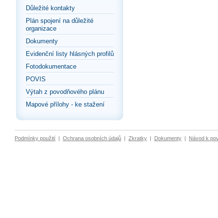
Důležité kontakty
Plán spojení na důležité
organizace
Dokumenty
Evidenční listy hlásných profilů
Fotodokumentace
POVIS
Výtah z povodňového plánu
Mapové přílohy - ke stažení
Podmínky použití
|
Ochrana osobních údajů
|
Zkratky
|
Dokumenty
|
Návod k po