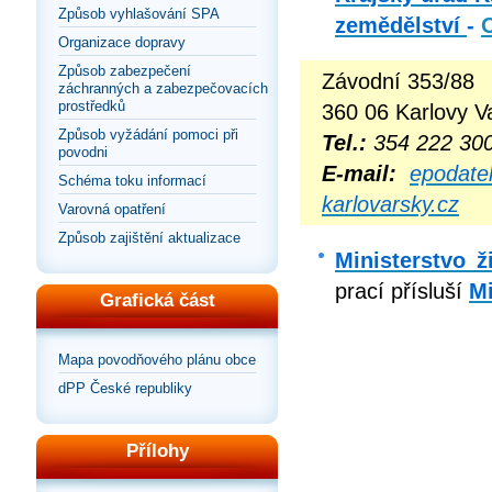
Způsob vyhlašování SPA
zemědělství
-
Organizace dopravy
Způsob zabezpečení
Závodní 353/88
záchranných a zabezpečovacích
prostředků
360 06 Karlovy V
Způsob vyžádání pomoci při
Tel.:
354 222 30
povodni
E-mail:
epodate
Schéma toku informací
karlovarsky.cz
Varovná opatření
Způsob zajištění aktualizace
Ministerstvo ž
prací přísluší
Mi
Grafická část
Mapa povodňového plánu obce
dPP České republiky
Přílohy