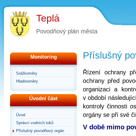
Teplá
Povodňový plán města
Příslušný p
Monitoring
Řízení ochrany p
Srážkoměry
ochrany před povod
Hladinoměry
organizaci a kont
v období následujíc
Úvodní část
kontroly činnosti 
orgány se při své č
Úvod
Správci vodních toků
V době mimo pov
Příslušný povodňový orgán