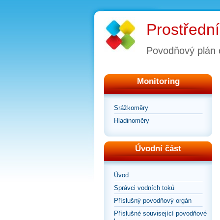
Prostřední
Povodňový plán 
Monitoring
Srážkoměry
Hladinoměry
Úvodní část
Úvod
Správci vodních toků
Příslušný povodňový orgán
Příslušné související povodňové