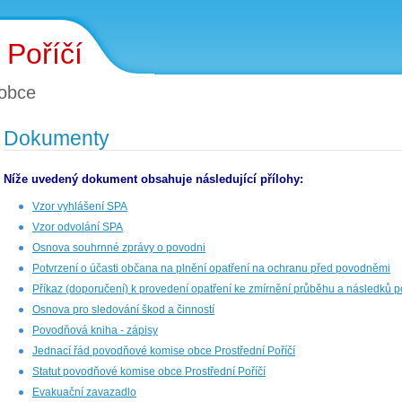
 Poříčí
obce
Dokumenty
Níže uvedený dokument obsahuje následující přílohy:
Vzor vyhlášení SPA
Vzor odvolání SPA
Osnova souhrnné zprávy o povodni
Potvrzení o účasti občana na plnění opatření na ochranu před povodněmi
Příkaz (doporučení) k provedení opatření ke zmírnění průběhu a následků 
Osnova pro sledování škod a činností
Povodňová kniha - zápisy
Jednací řád povodňové komise obce Prostřední Poříčí
Statut povodňové komise obce Prostřední Poříčí
Evakuační zavazadlo