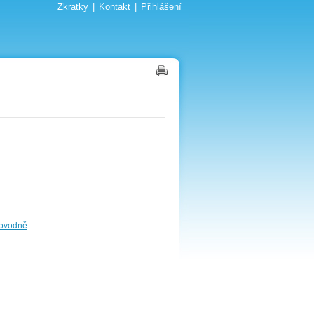
Zkratky
|
Kontakt
|
Přihlášení
povodně