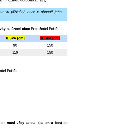
ích možností doručení zprávy)
arostu příslušné obce v případě jeho
vity na území obce Prostřední Poříčí
II. SPA [cm]
III. SPA [cm]
90
150
110
150
dní Poříčí:
ů se musí vždy zapsat (datum a čas) do