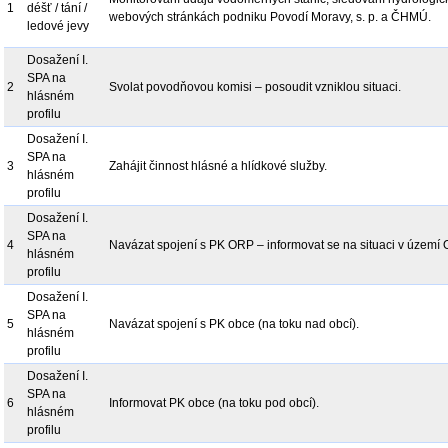
1
déšť / tání /
webových stránkách podniku Povodí Moravy, s. p. a ČHMÚ.
ledové jevy
Dosažení I.
SPA na
2
Svolat povodňovou komisi – posoudit vzniklou situaci.
hlásném
profilu
Dosažení I.
SPA na
3
Zahájit činnost hlásné a hlídkové služby.
hlásném
profilu
Dosažení I.
SPA na
4
Navázat spojení s PK ORP – informovat se na situaci v území 
hlásném
profilu
Dosažení I.
SPA na
5
Navázat spojení s PK obce (na toku nad obcí).
hlásném
profilu
Dosažení I.
SPA na
6
Informovat PK obce (na toku pod obcí).
hlásném
profilu