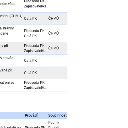
Předseda PK,
tupném všem
Zapisovatel/ka
 povodni (ČHMÚ,
Celá PK
ČHMÚ
a stránky
Předseda PK,
možné
ČHMÚ
Celá PK
hy při
Předseda PK,
ČHMÚ
Zapisovatel/ka
PA provádí
Celá PK
ívané při
Celá PK
atření se
Předseda PK,
Zapisovatel/ka
Provádí
Součinnost
Podnik
kých údajů na
Předseda PK,
Povodí