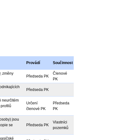
Provádí
Součinnost
y, změny
Členové
Předseda PK
PK
odnikajících
Předseda PK
či neurčitém
Určení
Předseda
profilů
členové PK
PK
 osoby) jsou
Vlastníci
kopie se
Předseda PK
pozemků
hasičské