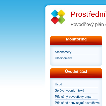
Prostřední
Povodňový plán 
Monitoring
Srážkoměry
Hladinoměry
Úvodní část
Úvod
Správci vodních toků
Příslušný povodňový orgán
Příslušné související povodňové