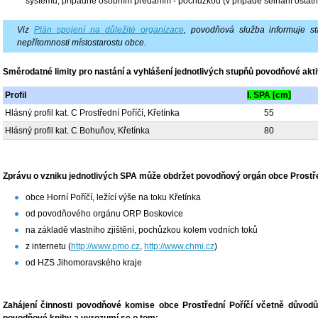
systému, případně osobním předáním - pochůzkou (v případě selhání ostatn
Viz
Plán spojení na důležité organizace
, povodňová služba informuje st
nepřítomnosti místostarostu obce.
Směrodatné limity pro nastání a vyhlášení jednotlivých stupňů povodňové akti
Profil
I. SPA [cm]
Hlásný profil kat. C Prostřední Poříčí, Křetínka
55
Hlásný profil kat. C Bohuňov, Křetínka
80
Zprávu o vzniku jednotlivých SPA může obdržet povodňový orgán obce Prostře
obce Horní Poříčí, ležící výše na toku Křetínka
od povodňového orgánu ORP Boskovice
na základě vlastního zjištění, pochůzkou kolem vodních toků
z internetu (
http://www.pmo.cz
,
http://www.chmi.cz
)
od HZS Jihomoravského kraje
Zahájení činnosti povodňové komise obce Prostřední Poříčí včetně důvod