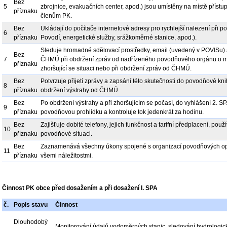
Bez
5
zbrojnice, evakuačních center, apod.) jsou umístěny na místě přís
příznaku
členům PK.
Bez
Ukládají do počítače internetové adresy pro rychlejší nalezení při
6
příznaku
Povodí, energetické služby, srážkoměrné stanice, apod.).
Sleduje hromadné sdělovací prostředky, email (uvedený v POVISu) 
Bez
7
ČHMÚ při obdržení zpráv od nadřízeného povodňového orgánu o 
příznaku
zhoršující se situaci nebo při obdržení zpráv od ČHMÚ.
Bez
Potvrzuje přijetí zprávy a zapsání této skutečnosti do povodňové kni
8
příznaku
obdržení výstrahy od ČHMÚ.
Bez
Po obdržení výstrahy a při zhoršujícím se počasí, do vyhlášení 2. S
9
příznaku
povodňovou prohlídku a kontroluje tok jedenkrát za hodinu.
Bez
Zajišťuje dobité telefony, jejich funkčnost a tarifní předplacení, použ
10
příznaku
povodňové situaci.
Bez
Zaznamenává všechny úkony spojené s organizací povodňových op
11
příznaku
všemi náležitostmi.
Činnost PK obce před dosažením a při dosažení I. SPA
č.
Popis stavu
Činnost
Dlouhodobý
Monitorování údajů vodoměrných stanic, sledování hydrologic