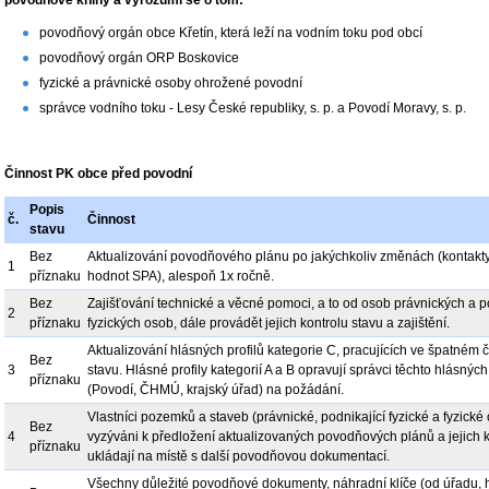
povodňové knihy a vyrozumí se o tom:
povodňový orgán obce Křetín, která leží na vodním toku pod obcí
povodňový orgán ORP Boskovice
fyzické a právnické osoby ohrožené povodní
správce vodního toku - Lesy České republiky, s. p. a Povodí Moravy, s. p.
Činnost PK obce před povodní
Popis
č.
Činnost
stavu
Bez
Aktualizování povodňového plánu po jakýchkoliv změnách (kontakt
1
příznaku
hodnot SPA), alespoň 1x ročně.
Bez
Zajišťování technické a věcné pomoci, a to od osob právnických a p
2
příznaku
fyzických osob, dále provádět jejich kontrolu stavu a zajištění.
Aktualizování hlásných profilů kategorie C, pracujících ve špatném 
Bez
3
stavu. Hlásné profily kategorií A a B opravují správci těchto hlásných 
příznaku
(Povodí, ČHMÚ, krajský úřad) na požádání.
Vlastníci pozemků a staveb (právnické, podnikající fyzické a fyzické
Bez
4
vyzýváni k předložení aktualizovaných povodňových plánů a jejich 
příznaku
ukládají na místě s další povodňovou dokumentací.
Všechny důležité povodňové dokumenty, náhradní klíče (od úřadu, 