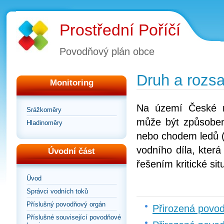
Prostřední Poříčí
Povodňový plán obce
Druh a rozs
Monitoring
Na území České r
Srážkoměry
může být způsoben
Hladinoměry
nebo chodem ledů (
vodního díla, kter
Úvodní část
řešením kritické si
Úvod
Správci vodních toků
Příslušný povodňový orgán
Přirozená povo
Příslušné související povodňové