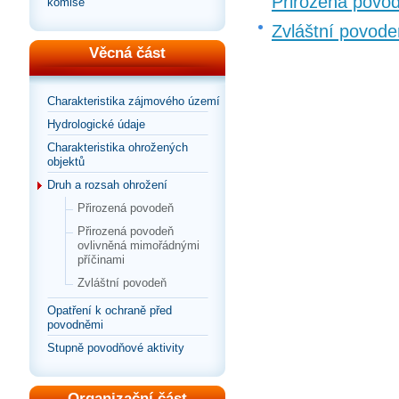
Přirozená povo
komise
Zvláštní povode
Věcná část
Charakteristika zájmového území
Hydrologické údaje
Charakteristika ohrožených
objektů
Druh a rozsah ohrožení
Přirozená povodeň
Přirozená povodeň
ovlivněná mimořádnými
příčinami
Zvláštní povodeň
Opatření k ochraně před
povodněmi
Stupně povodňové aktivity
Organizační část