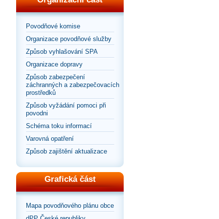
Povodňové komise
Organizace povodňové služby
Způsob vyhlašování SPA
Organizace dopravy
Způsob zabezpečení
záchranných a zabezpečovacích
prostředků
Způsob vyžádání pomoci při
povodni
Schéma toku informací
Varovná opatření
Způsob zajištění aktualizace
Grafická část
Mapa povodňového plánu obce
dPP České republiky