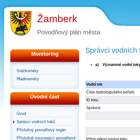
Žamberk
Povodňový plán města
Správci vodních 
Monitoring
a)
Významné vodní toky
Srážkoměry
Hladinoměry
Vodní tok
Číslo hydrologického pořadí:
Úvodní část
ID toku:
Správce:
Úvod
Správci vodních toků
Příslušný povodňový orgán
Příslušné související povodňové
Přímý výkon správy toku: