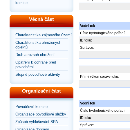
komise
Věcná část
Vodní tok
Číslo hydrologického pořadí:
Charakteristika zájmového území
ID toku:
Charakteristika ohrožených
objektů
Správce:
Druh a rozsah ohrožení
Opatření k ochraně před
povodněmi
Stupně povodňové aktivity
Přímý výkon správy toku:
Organizační část
Vodní tok
Povodňové komise
Číslo hydrologického pořadí:
Organizace povodňové služby
ID toku:
Způsob vyhlašování SPA
Správce:
Organizace dopravy