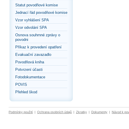
Statut povodňové komise
Jednací řád povodňové komise
Vzor vyhlášení SPA
Vzor odvolání SPA
Osnova souhrnné zprávy o
povodni
Příkaz k provedení opatření
Evakuační zavazadlo
Povodňová kniha
Potvrzení účasti
Fotodokumentace
POVIS
Přehled škod
Podmínky použití
|
Ochrana osobních údajů
|
Zkratky
|
Dokumenty
|
Návod k po