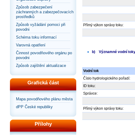
Způsob zabezpečení
záchranných a zabezpečovacích
prostředků
Způsob vyžádání pomoci při
Přímý výkon správy toku:
povodni
Schéma toku informací
Varovná opatření
b)
Významné vodní toky
Činnost povodňového orgánu po
povodni
Způsob zajištění aktualizace
Vodní tok
Číslo hydrologického pořadí:
Grafická část
ID toku:
Správce:
Mapa povodňového plánu města
dPP České republiky
Přímý výkon správy toku:
Přílohy