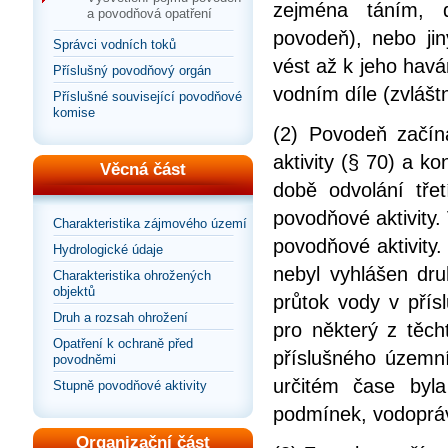
zejména táním, 
a povodňová opatření
povodeň), nebo jin
Správci vodních toků
vést až k jeho havá
Příslušný povodňový orgán
vodním díle (zvlášt
Příslušné související povodňové
komise
(2) Povodeň začín
aktivity (§ 70) a ko
Věcná část
době odvolání tře
povodňové aktivity
Charakteristika zájmového území
povodňové aktivity.
Hydrologické údaje
nebyl vyhlášen dru
Charakteristika ohrožených
objektů
průtok vody v přís
Druh a rozsah ohrožení
pro některý z těch
Opatření k ochraně před
příslušného územní
povodněmi
určitém čase byla
Stupně povodňové aktivity
podmínek, vodopráv
Organizační část