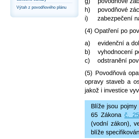
g) povodňové zab
Výtah z povodňového plánu
h) povodňové zác
i) zabezpečení ná
(4) Opatření po pov
a) evidenční a do
b) vyhodnocení po
c) odstranění pov
(5) Povodňová opat
opravy staveb a os
jakož i investice v
Blíže jsou pojmy
65 Zákona
č. 2
(vodní zákon), v
blíže specifiková