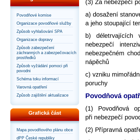
(3) Za nebezpečí po
a) dosažení stanov
Povodňové komise
a jeho stoupající te
Organizace povodňové služby
Způsob vyhlašování SPA
b) déletrvajícíc
Organizace dopravy
nebezpečí intenz
Způsob zabezpečení
nebezpečném chodu
záchranných a zabezpečovacích
prostředků
nápěchů
Způsob vyžádání pomoci při
povodni
c) vzniku mimořádn
Schéma toku informací
poruchy
Varovná opatření
Povodňová opatře
Způsob zajištění aktualizace
(1) Povodňová op
Grafická část
při nebezpečí povo
(2) Přípravná opatř
Mapa povodňového plánu obce
dPP České republiky