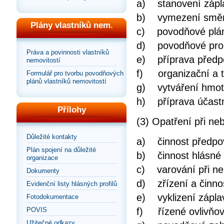
a) stanovení zápl
b) vymezení směrod
Plány vlastníků nem.
c) povodňové plá
d) povodňové proh
Práva a povinnosti vlastníků
e) příprava předp
nemovitostí
f) organizační a t
Formulář pro tvorbu povodňových
plánů vlastníků nemovitostí
g) vytváření hmot
h) příprava účast
Přílohy
(3) Opatření při n
Důležité kontakty
a) činnost předpo
Plán spojení na důležité
b) činnost hlásné
organizace
c) varování při n
Dokumenty
d) zřízení a činnos
Evidenční listy hlásných profilů
e) vyklizení zápl
Fotodokumentace
POVIS
f) řízené ovlivňo
Užitečné odkazy