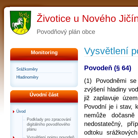
Životice u Nového Jičí
Povodňový plán obce
Vysvětlení 
Monitoring
Povodeň (§ 64)
Srážkoměry
Hladinoměry
(1) Povodněmi se
zvýšení hladiny vo
Úvodní část
již zaplavuje úze
Povodní je i stav,
Úvod
nemůže dočasně 
Podklady pro zpracování
nedostatečný, př
digitálního povodňového
plánu
odtoku srážkovýc
Vysvětlení pojmu povodeň