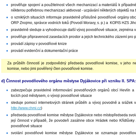
prověřuje spojení a použitelnost všech mechanizací a materiálů k případn
některou potřebnou mechanizaci aktivovat - ucpávání některých objektů na 
o vzniklých situacích informuje pravidelně příslušné povodňové orgány ob
ORP Znojmo, správce vodních toků (Povodí Moravy, s. p.) a KOPIS HZS Ji
pravidelně sleduje a vyhodnocuje další vývoj povodňové situace, zejména
prověřuje připravenost zasedacích prostor a jejich technického zázemí pro
provádí zápisy v povodňové knize
provádí evidenční a dokumentační práce
Za průběh činností je zodpovědný předseda povodňové komise, v jeho n
komise, nebo jimi pověřený člen povodňové komise.
d) Činnost povodňového orgánu městyse Dyjákovice při vzniku II. SPA:
zabezpečuje pravidelné informování povodňových orgánů obcí Hevlín a 
tocích pod městysem, o vývoji povodňové situace
sleduje pomocí internetových stránek průběh a vývoj povodně a srážek 
http://www.chmi.cz
)
předseda povodňové komise městyse Dyjákovice nebo místopředseda svol
její činnost v případě, že povodeň zasáhne obce Hrádek nebo Křídlůvky 
povodňové situace
svolání povodňové komise městyse Dyjákovice se oznamuje povodňov