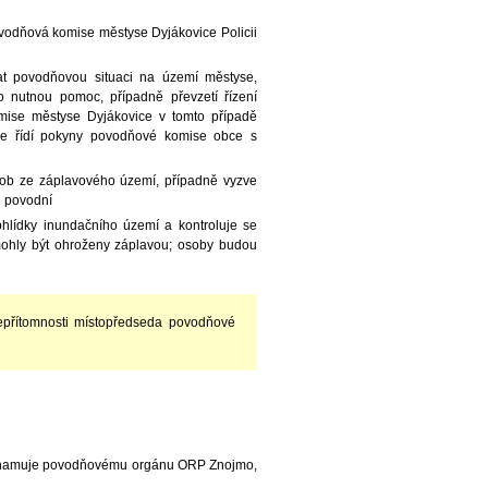
ovodňová komise městyse Dyjákovice Policii
at povodňovou situaci na území městyse,
nutnou pomoc, případně převzetí řízení
ise městyse Dyjákovice v tomto případě
 se řídí pokyny povodňové komise obce s
osob ze záplavového území, případně vyzve
u povodní
bhlídky inundačního území a kontroluje se
 mohly být ohroženy záplavou; osoby budou
epřítomnosti místopředseda povodňové
A oznamuje povodňovému orgánu ORP Znojmo,