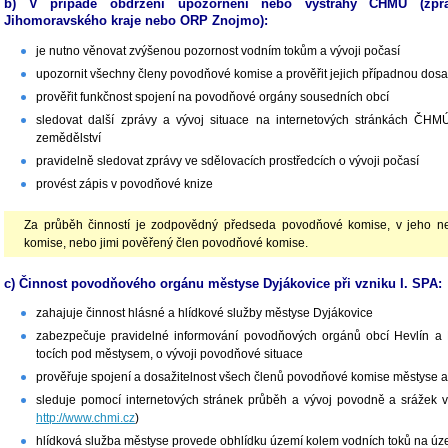
b) V případě obdržení upozornění nebo výstrahy ČHMÚ (zpra
Jihomoravského kraje nebo ORP Znojmo):
je nutno věnovat zvýšenou pozornost vodním tokům a vývoji počasí
upozornit všechny členy povodňové komise a prověřit jejich případnou dosa
prověřit funkčnost spojení na povodňové orgány sousedních obcí
sledovat další zprávy a vývoj situace na internetových stránkách ČHMÚ
zemědělství
pravidelně sledovat zprávy ve sdělovacích prostředcích o vývoji počasí
provést zápis v povodňové knize
Za průběh činností je zodpovědný předseda povodňové komise, v jeho n
komise, nebo jimi pověřený člen povodňové komise.
c) Činnost povodňového orgánu městyse Dyjákovice při vzniku I. SPA:
zahajuje činnost hlásné a hlídkové služby městyse Dyjákovice
zabezpečuje pravidelné informování povodňových orgánů obcí Hevlín a 
tocích pod městysem, o vývoji povodňové situace
prověřuje spojení a dosažitelnost všech členů povodňové komise městyse a i
sleduje pomocí internetových stránek průběh a vývoj povodně a srážek 
http://www.chmi.cz
)
hlídková služba městyse provede obhlídku území kolem vodních toků na úz