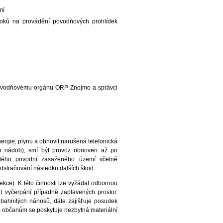
mí
toků na provádění povodňových prohlídek
povodňovému orgánu ORP Znojmo a správci
nergie, plynu a obnovit narušená telefonická
ých nádob), smí být provoz obnoven až po
celého povodní zasaženého území včetně
dstraňování následků dalších škod.
ekce). K této činnosti lze vyžádat odbornou
 vyčerpání případně zaplavených prostor.
 bahnitých nánosů, dále zajišťuje posudek
m občanům se poskytuje nezbytná materiální