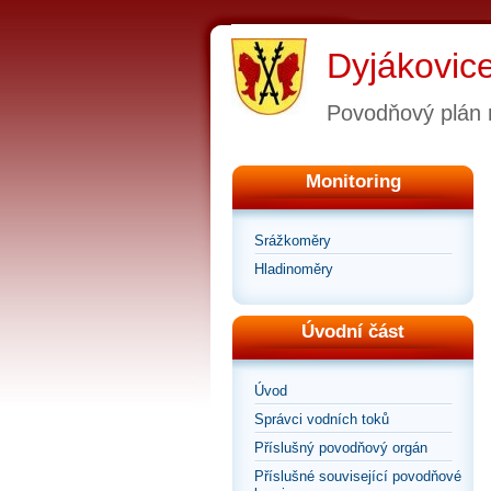
Dyjákovic
Povodňový plán
Monitoring
Srážkoměry
Hladinoměry
Úvodní část
Úvod
Správci vodních toků
Příslušný povodňový orgán
Příslušné související povodňové