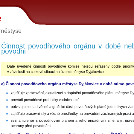
e
 městyse
Činnost povodňového orgánu v době neb
povodni
Dále uvedené činnosti povodňové komise nejsou seřazeny podle priority
v závislosti na celkové situaci na území městyse Dyjákovice.
a) Činnost povodňového orgánu městyse Dyjákovice v době mimo pov
zajišťuje zpracování, aktualizaci a doplnění povodňového plánu městyse D
provádí povodňové prohlídky vodních toků
potvrzuje soulad věcné a grafické části povodňových plánů jednotlivých vlas
zajišťuje pracovní síly a věcné prostředky na provádění záchranných prací
seznamuje se s povodňovým plánem a jeho případnými změnami, upřesň
ochrany před povodněmi