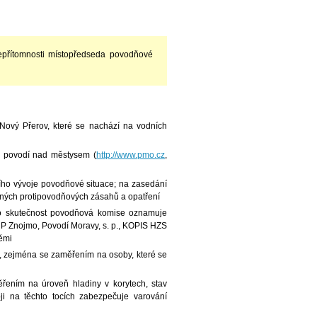
epřítomnosti místopředseda povodňové
Nový Přerov, které se nachází na vodních
v povodí nad městysem (
http://www.pmo.cz
,
ního vývoje povodňové situace; na zasedání
utných protipovodňových zásahů a opatření
uto skutečnost povodňová komise oznamuje
 Znojmo, Povodí Moravy, s. p., KOPIS HZS
ěmi
, zejména se zaměřením na osoby, které se
řením na úroveň hladiny v korytech, stav
i na těchto tocích zabezpečuje varování