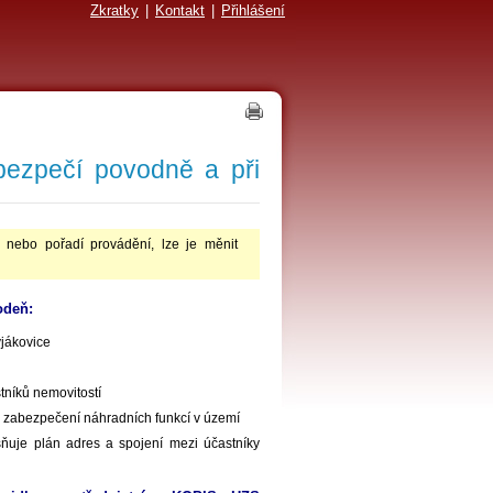
Zkratky
|
Kontakt
|
Přihlášení
ezpečí povodně a při
 nebo pořadí provádění, lze je měnit
odeň:
yjákovice
tníků nemovitostí
 a zabezpečení náhradních funkcí v území
uje plán adres a spojení mezi účastníky