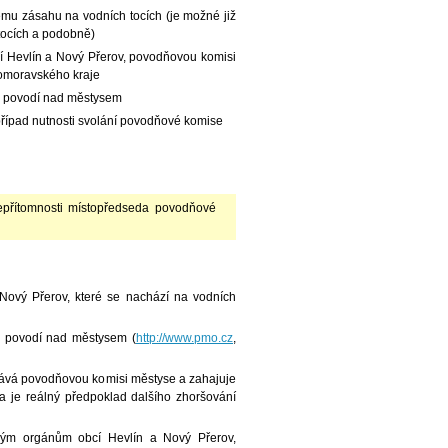
ému zásahu na vodních tocích (je možné již
tocích a podobně)
cí Hevlín a Nový Přerov, povodňovou komisi
homoravského kraje
 v povodí nad městysem
 případ nutnosti svolání povodňové komise
epřítomnosti místopředseda povodňové
Nový Přerov, které se nachází na vodních
v povodí nad městysem (
http://www.pmo.cz
,
ává povodňovou komisi městyse a zahajuje
a je reálný předpoklad dalšího zhoršování
ým orgánům obcí Hevlín a Nový Přerov,