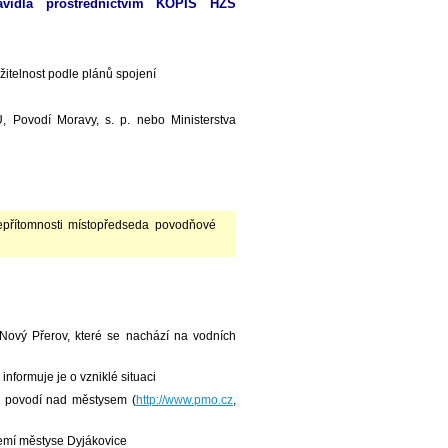
vidla prostřednictvím KOPIS HZS
žitelnost podle plánů spojení
, Povodí Moravy, s. p. nebo Ministerstva
epřítomnosti místopředseda povodňové
Nový Přerov, které se nachází na vodních
nformuje je o vzniklé situaci
v povodí nad městysem (
http://www.pmo.cz
,
emí městyse Dyjákovice