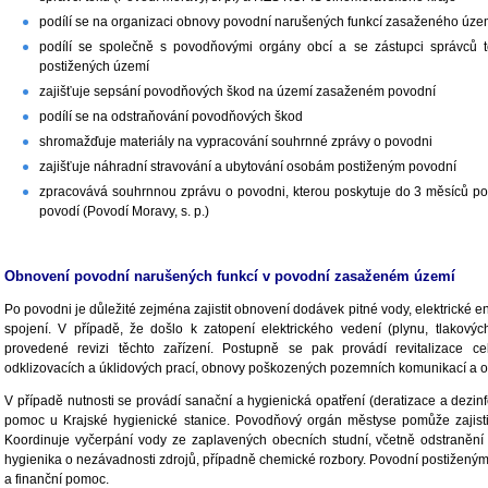
podílí se na organizaci obnovy povodní narušených funkcí zasaženého úze
podílí se společně s povodňovými orgány obcí a se zástupci správců 
postižených území
zajišťuje sepsání povodňových škod na území zasaženém povodní
podílí se na odstraňování povodňových škod
shromažďuje materiály na vypracování souhrnné zprávy o povodni
zajišťuje náhradní stravování a ubytování osobám postiženým povodní
zpracovává souhrnnou zprávu o povodni, kterou poskytuje do 3 měsíců 
povodí (Povodí Moravy, s. p.)
Obnovení povodní narušených funkcí v povodní zasaženém území
Po povodni je důležité zejména zajistit obnovení dodávek pitné vody, elektrické e
spojení. V případě, že došlo k zatopení elektrického vedení (plynu, tlakov
provedené revizi těchto zařízení. Postupně se pak provádí revitalizace 
odklizovacích a úklidových prací, obnovy poškozených pozemních komunikací a o
V případě nutnosti se provádí sanační a hygienická opatření (deratizace a dezinf
pomoc u Krajské hygienické stanice. Povodňový orgán městyse pomůže zajistit
Koordinuje vyčerpání vody ze zaplavených obecních studní, včetně odstranění
hygienika o nezávadnosti zdrojů, případně chemické rozbory. Povodní postižený
a finanční pomoc.