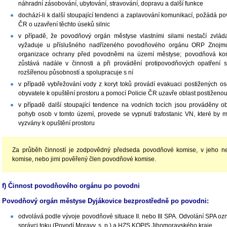
náhradní zásobování, ubytování, stravování, dopravu a další funkce
dochází-li k další stoupající tendenci a zaplavování komunikací, požádá p
ČR o uzavření těchto úseků silnic
v případě, že povodňový orgán městyse vlastními silami nestačí zvlád
vyžaduje u příslušného nadřízeného povodňového orgánu ORP Znojmo 
organizace ochrany před povodněmi na území městyse; povodňová kom
zůstává nadále v činnosti a při provádění protipovodňových opatření
rozšířenou působností a spolupracuje s ní
v případě vybřežování vody z koryt toků provádí evakuaci postižených 
obyvatele k opuštění prostoru a pomocí Policie ČR uzavře oblast postiženo
v případě další stoupající tendence na vodních tocích jsou prováděny o
pohyb osob v tomto území, provede se vypnutí trafostanic VN, které by
vyzvány k opuštění prostoru
Za průběh činností je zodpovědný předseda povodňové komise, v jeho n
komise, nebo jimi pověřený člen povodňové komise.
f) Činnost povodňového orgánu po povodni
Povodňový orgán městyse Dyjákovice bezprostředně po povodni:
odvolává podle vývoje povodňové situace II. nebo III SPA. Odvolání SP
správci toku (Povodí Moravy, s. p.) a HZS KOPIS Jihomoravského kraje