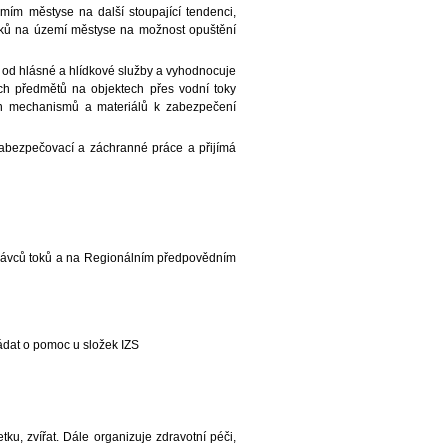
mím městyse na další stoupající tendenci,
toků na území městyse na možnost opuštění
 od hlásné a hlídkové služby a vyhodnocuje
ch předmětů na objektech přes vodní toky
ech mechanismů a materiálů k zabezpečení
zabezpečovací a záchranné práce a přijímá
správců toků a na Regionálním předpovědním
ádat o pomoc u složek IZS
ku, zvířat. Dále organizuje zdravotní péči,