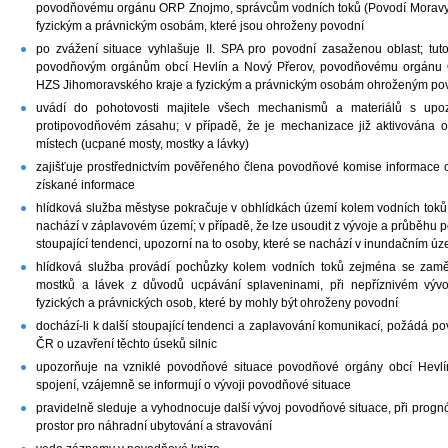
povodňovému orgánu ORP Znojmo, správcům vodních toků (Povodí Moravy, 
fyzickým a právnickým osobám, které jsou ohroženy povodní
po zvážení situace vyhlašuje II. SPA pro povodní zasaženou oblast; t
povodňovým orgánům obcí Hevlín a Nový Přerov, povodňovému orgánu O
HZS Jihomoravského kraje a fyzickým a právnickým osobám ohroženým p
uvádí do pohotovosti majitele všech mechanismů a materiálů s upo
protipovodňovém zásahu; v případě, že je mechanizace již aktivována op
místech (ucpané mosty, mostky a lávky)
zajišťuje prostřednictvím pověřeného člena povodňové komise informace 
získané informace
hlídková služba městyse pokračuje v obhlídkách území kolem vodních toků
nachází v záplavovém území; v případě, že lze usoudit z vývoje a průběhu
stoupající tendenci, upozorní na to osoby, které se nachází v inundačním 
hlídková služba provádí pochůzky kolem vodních toků zejména se zaměř
mostků a lávek z důvodů ucpávání splaveninami, při nepříznivém vývoj
fyzických a právnických osob, které by mohly být ohroženy povodní
dochází-li k další stoupající tendenci a zaplavování komunikací, požádá p
ČR o uzavření těchto úseků silnic
upozorňuje na vzniklé povodňové situace povodňové orgány obcí Hevlín
spojení, vzájemně se informují o vývoji povodňové situace
pravidelně sleduje a vyhodnocuje další vývoj povodňové situace, při prognó
prostor pro náhradní ubytování a stravování