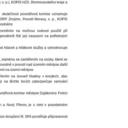
s. p.), KOPIS HZS Jihomoravského kraje a
uto skutečnost povodňová komise oznamuje
RP Znojmo, Povodí Moravy, s. p., KOPIS
ovodněmi
zorněním na možnou nutnost použití při
erativně řídí její nasazení na potřebných
od hlásné a hlídkové služby a vyhodnocuje
, zejména se zaměřením na osoby, které se
 povodně v povodí nad územím městyse další
území na území městyse
ením na úroveň hladiny v korytech, stav
i na těchto tocích zabezpečuje varování
ovodňová komise městyse Dyjákovice Policii
 a Nový Přerov, je s nimi v pravidelném
ze dosažení III. SPA prověřuje připravenost