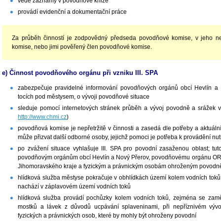
vede záznamy v povodňové knize
provádí evidenční a dokumentační práce
Za průběh činností je zodpovědný předseda povodňové komise, v jeho n
komise, nebo jimi pověřený člen povodňové komise.
e) Činnost povodňového orgánu při vzniku III. SPA
zabezpečuje pravidelné informování povodňových orgánů obcí Hevlín a 
tocích pod městysem, o vývoji povodňové situace
sleduje pomocí internetových stránek průběh a vývoj povodně a srážek 
http://www.chmi.cz
)
povodňová komise je nepřetržitě v činnosti a zasedá dle potřeby a aktuál
může přizvat další odborné osoby, jejichž pomoci je potřeba k provádění n
po zvážení situace vyhlašuje III. SPA pro povodní zasaženou oblast; t
povodňovým orgánům obcí Hevlín a Nový Přerov, povodňovému orgánu ORP
Jihomoravského kraje a fyzickým a právnickým osobám ohroženým povodn
hlídková služba městyse pokračuje v obhlídkách území kolem vodních toků
nachází v záplavovém území vodních toků
hlídková služba provádí pochůzky kolem vodních toků, zejména se zamě
mostků a lávek z důvodů ucpávání splaveninami, při nepříznivém vývoj
fyzických a právnických osob, které by mohly být ohroženy povodní