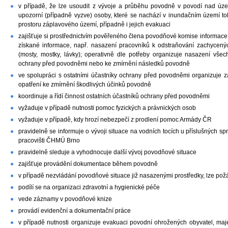
v případě, že lze usoudit z vývoje a průběhu povodně v povodí nad úze
upozorní (případně vyzve) osoby, které se nachází v inundačním území 
prostoru záplavového území, případně i jejich evakuaci
zajišťuje si prostřednictvím pověřeného člena povodňové komise informace
získané informace, např. nasazení pracovníků k odstraňování zachycený
(mosty, mostky, lávky); operativně dle potřeby organizuje nasazení vš
ochrany před povodněmi nebo ke zmírnění následků povodně
ve spolupráci s ostatními účastníky ochrany před povodněmi organizuje 
opatření ke zmírnění škodlivých účinků povodně
koordinuje a řídí činnost ostatních účastníků ochrany před povodněmi
vyžaduje v případě nutnosti pomoc fyzických a právnických osob
vyžaduje v případě, kdy hrozí nebezpečí z prodlení pomoc Armády ČR
pravidelně se informuje o vývoji situace na vodních tocích u příslušných 
pracovišti ČHMÚ Brno
pravidelně sleduje a vyhodnocuje další vývoj povodňové situace
zajišťuje provádění dokumentace během povodně
v případě nezvládání povodňové situace již nasazenými prostředky, lze pož
podílí se na organizaci zdravotní a hygienické péče
vede záznamy v povodňové knize
provádí evidenční a dokumentační práce
v případě nutnosti organizuje evakuaci povodní ohrožených obyvatel, majet