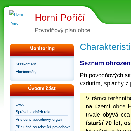
Horní Poříčí
Povodňový plán obce
Charakterist
Monitoring
Seznam ohrožen
Srážkoměry
Hladinoměry
Při povodňových si
vzdutím, splachy z p
Úvodní část
V rámci terénního
Úvod
na území obce H
Správci vodních toků
trvale obývá cca
Příslušný povodňový orgán
(
starší 70 let, 
Příslušné související povodňové