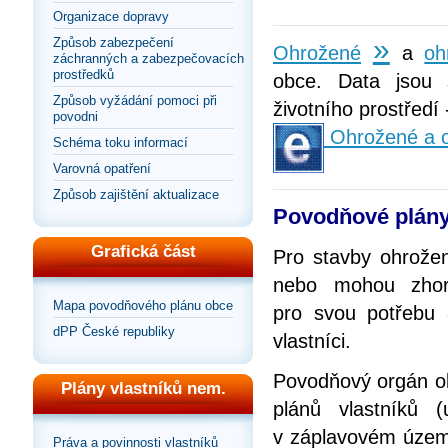
Organizace dopravy
»
Způsob zabezpečení
Ohrožené
a
oh
záchranných a zabezpečovacích
prostředků
obce. Data jsou 
Způsob vyžádání pomoci při
životního prostředí
povodni
Ohrožené a oh
Schéma toku informací
Varovná opatření
Způsob zajištění aktualizace
Povodňové plány
Grafická část
Pro stavby ohrože
nebo mohou zhorš
Mapa povodňového plánu obce
pro svou potřebu
dPP České republiky
vlastníci.
Povodňový orgán ob
Plány vlastníků nem.
plánů vlastníků 
v záplavovém územ
Práva a povinnosti vlastníků