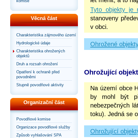
let měnit, a to n
komise
Tyto objekty je
stanoveny přede
Věcná část
v obci.
Charakteristika zájmového území
Ohrožené objekty
Hydrologické údaje
Charakteristika ohrožených
objektů
Druh a rozsah ohrožení
Ohrožující objek
Opatření k ochraně před
povodněmi
Stupně povodňové aktivity
Na území obce H
by mohl být př
Organizační část
nebezpečných lát
toku). Jedná se 
Povodňové komise
Organizace povodňové služby
Ohrožující objek
Způsob vyhlašování SPA