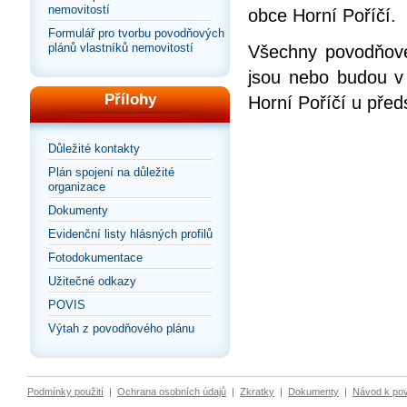
nemovitostí
obce Horní Poříčí.
Formulář pro tvorbu povodňových
plánů vlastníků nemovitostí
Všechny povodňové 
jsou nebo budou v
Přílohy
Horní Poříčí u pře
Důležité kontakty
Plán spojení na důležité
organizace
Dokumenty
Evidenční listy hlásných profilů
Fotodokumentace
Užitečné odkazy
POVIS
Výtah z povodňového plánu
Podmínky použití
|
Ochrana osobních údajů
|
Zkratky
|
Dokumenty
|
Návod k po