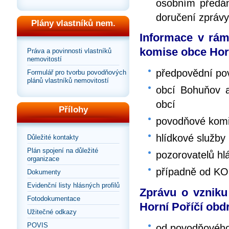
osobním předán
doručení zprávy
Plány vlastníků nem.
Informace v rám
komise obce Horn
Práva a povinnosti vlastníků
nemovitostí
předpovědní po
Formulář pro tvorbu povodňových
plánů vlastníků nemovitostí
obcí Bohuňov a
obcí
Přílohy
povodňové kom
hlídkové služby
Důležité kontakty
Plán spojení na důležité
pozorovatelů hlá
organizace
případně od KO
Dokumenty
Evidenční listy hlásných profilů
Zprávu o vznik
Fotodokumentace
Horní Poříčí obdr
Užitečné odkazy
POVIS
od povodňovéh