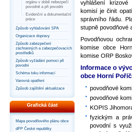
vyhlášení krizové
orgánu v době nebezpečí
povodně a při povodni
komisí je činit opa
Evidenční a dokumentační
správního řádu. Pla
práce
stupně povodňové ak
Způsob vyhlašování SPA
Organizace dopravy
Povodňovou ochra
Způsob zabezpečení
komise obce Horn
záchranných a zabezpečovacích
prostředků
komise ORP Boskov
Způsob vyžádání pomoci při
povodni
Informace o výv
Schéma toku informací
obce Horní Poříč
Varovná opatření
povodňové komi
Způsob zajištění aktualizace
povodňové komi
Grafická část
KOPIS Jihomora
fyzickým a pr
Mapa povodňového plánu obce
povodní s využ
dPP České republiky