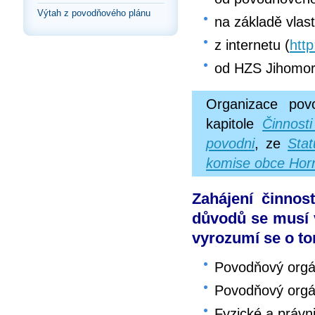
Výtah z povodňového plánu
na základě vlas
z internetu (
htt
od HZS Jihomor
Organizace pov
kapitole
Činnost
povodni
, ze
Sta
komise obce Horn
Zahájení činnos
důvodů se musí 
vyrozumí se o t
Povodňový orgán
Povodňový orgá
Fyzické a právn