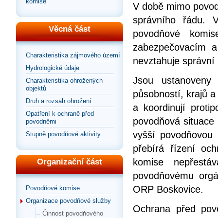
komise
V době mimo povod
správního řádu. 
Věcná část
povodňové komis
zabezpečovacím a
Charakteristika zájmového území
nevztahuje správní 
Hydrologické údaje
Jsou ustanoveny
Charakteristika ohrožených
objektů
působností, krajů 
Druh a rozsah ohrožení
a koordinují pro
Opatření k ochraně před
povodňová situace
povodněmi
vyšší povodňovou 
Stupně povodňové aktivity
přebírá řízení oc
komise nepřestá
Organizační část
povodňovému orgá
ORP Boskovice.
Povodňové komise
Organizace povodňové služby
Ochrana před povo
Činnost povodňového