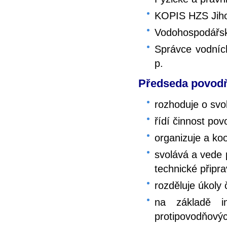
KOPIS HZS Jiho
Vodohospodářský
Správce vodních
p.
Předseda povodň
rozhoduje o sv
řídí činnost po
organizuje a ko
svolává a vede 
technické připra
rozděluje úkol
na základě in
protipovodňovýc