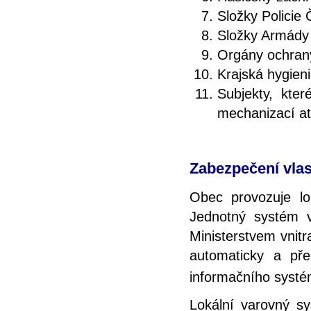
Složky Policie 
Složky Armády
Orgány ochrany
Krajská hygien
Subjekty, kte
mechanizací at
Zabezpečení vlas
Obec provozuje lo
Jednotný systém v
Ministerstvem vnit
automaticky a př
informačního syst
Lokální varovný sy