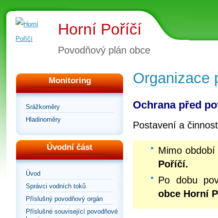
Horní Poříčí
Povodňový plán obce
Organizace 
Monitoring
Ochrana před po
Srážkoměry
Hladinoměry
Postavení a činnos
Úvodní část
Mimo období
Poříčí.
Úvod
Po dobu po
Správci vodních toků
obce Horní P
Příslušný povodňový orgán
Příslušné související povodňové