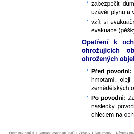
zabezpečit dům/
uzávěr plynu a 
vzít si evakuač
evakuace (pěšk
Opatření k och
ohrožujících o
ohrožených objek
Před povodní:
hmotami, oleji 
zemědělských ob
Po povodni:
Za
následky povodn
ohledem na ochr
Podmínky použití
|
Ochrana osobních údajů
|
Zkratky
|
Dokumenty
|
Návod k po