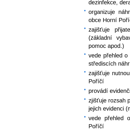
dezinfekce, der
organizuje náh
obce Horní Poří
zajišťuje přij
(základní vyba
pomoc apod.)
vede přehled o
střediscích náh
zajišťuje nutno
Poříčí
provádí evidenč
zjišťuje rozsah
jejich evidenci 
vede přehled 
Poříčí