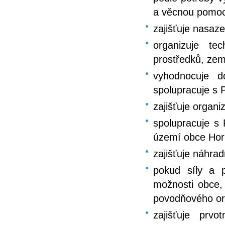
a věcnou pomo
zajišťuje nasaze
organizuje tec
prostředků, zem
vyhodnocuje d
spolupracuje s P
zajišťuje organ
spolupracuje s 
území obce Horn
zajišťuje náhra
pokud síly a p
možnosti obce,
povodňového o
zajišťuje prv