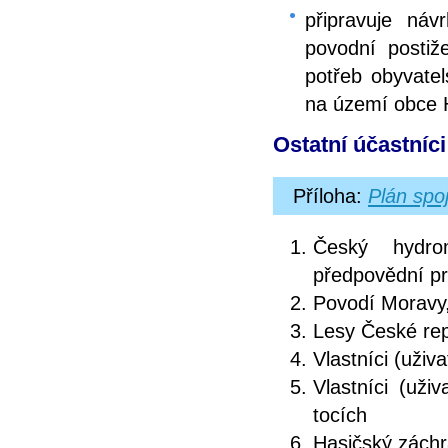
připravuje náv
povodní postiž
potřeb obyvate
na území obce H
Ostatní účastníc
Příloha:
Plán spo
Český hydrom
předpovědní pr
Povodí Moravy,
Lesy České repu
Vlastníci (uži
Vlastníci (uži
tocích
Hasičský záchr