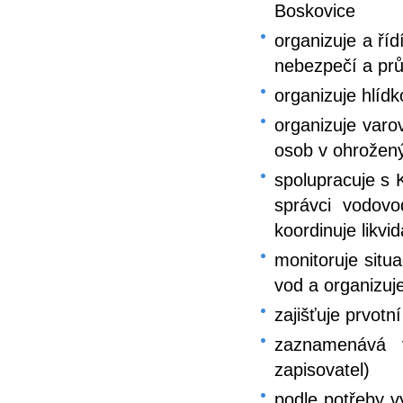
Boskovice
organizuje a ří
nebezpečí a pr
organizuje hlíd
organizuje varo
osob v ohrožený
spolupracuje s K
správci vodovod
koordinuje likvi
monitoruje situ
vod a organizuj
zajišťuje prvot
zaznamenává 
zapisovatel)
podle potřeby v