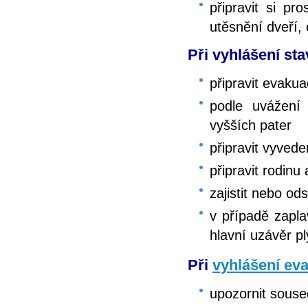
připravit si pr
utěsnění dveří,
Při vyhlášení sta
připravit evakua
podle uvážení 
vyšších pater
připravit vyved
připravit rodinu
zajistit nebo od
v případě zapla
hlavní uzávěr p
Při
vyhlášení ev
upozornit souse