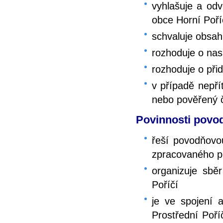
vyhlašuje a odv
obce Horní Poří
schvaluje obsah
rozhoduje o nas
rozhoduje o při
v případě nepří
nebo pověřený 
Povinnosti povo
řeší povodňovo
zpracovaného p
organizuje sbě
Poříčí
je ve spojení 
Prostřední Poří