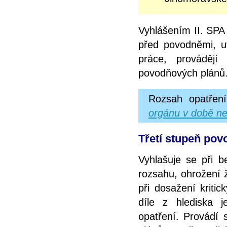
Vyhlášením II. SPA 
před povodněmi, u
práce, prováděj
povodňových plánů
Rozsah opatření
orgánu v době ne
Třetí stupeň povo
Vyhlašuje se při b
rozsahu, ohrožení 
při dosažení kriti
díle z hlediska 
opatření. Provádí