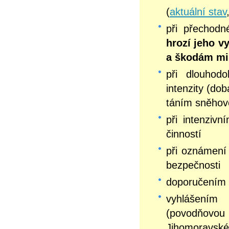
(
aktuální stav
při přechod
hrozí jeho v
a škodám mi
při dlouhodo
intenzity (do
táním sněhov
při intenziv
činností
při oznámení 
bezpečnosti
doporučením 
vyhlášením
(povodňovou
Jihomoravské