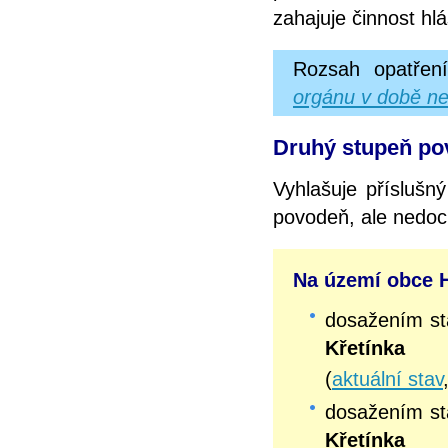
zahajuje činnost hl
Rozsah opatřen
orgánu v době ne
Druhý stupeň pov
Vyhlašuje příslušn
povodeň, ale nedoc
Na území obce Ho
dosažením s
Křetínka
(
aktuální stav
dosažením s
Křetínka