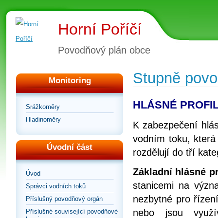
Horní Poříčí
Povodňový plán obce
Stupně povod
Monitoring
HLÁSNÉ PROFI
Srážkoměry
Hladinoměry
K zabezpečení hlásn
vodním toku, která
Úvodní část
rozdělují do tří kate
Základní hlásné pro
Úvod
stanicemi na význa
Správci vodních toků
nezbytné pro řízen
Příslušný povodňový orgán
nebo jsou využí
Příslušné související povodňové