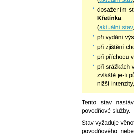
dosažením s
Křetínka
(
aktuální stav
při vydání v
při zjištění c
při příchodu 
při srážkách 
zvláště je-li
nižší intenzit
Tento stav nastá
povodňové služby.
Stav vyžaduje věno
povodňového nebez