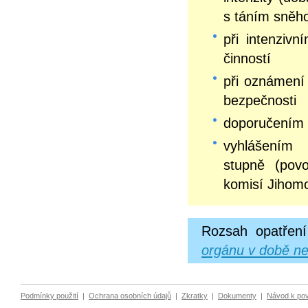
s táním sněh
při intenziv
činností
při oznámení 
bezpečnosti
doporučením 
vyhlášení
stupně (pov
komisí Jihom
Rozsah opatření
orgánu v době ne
Podmínky použití
|
Ochrana osobních údajů
|
Zkratky
|
Dokumenty
|
Návod k po