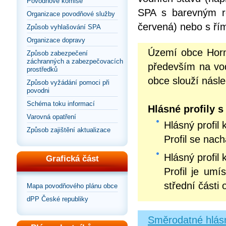
Povodňové komise
SPA s barevným roz
Organizace povodňové služby
červená) nebo s řím
Způsob vyhlašování SPA
Organizace dopravy
Území obce Horn
Způsob zabezpečení
záchranných a zabezpečovacích
především na v
prostředků
obce slouží násled
Způsob vyžádání pomoci při
povodni
Schéma toku informací
Hlásné profily 
Varovná opatření
Hlásný profil 
Způsob zajištění aktualizace
Profil se nac
Hlásný profil 
Grafická část
Profil je umí
střední části
Mapa povodňového plánu obce
dPP České republiky
Směrodatné hlásn