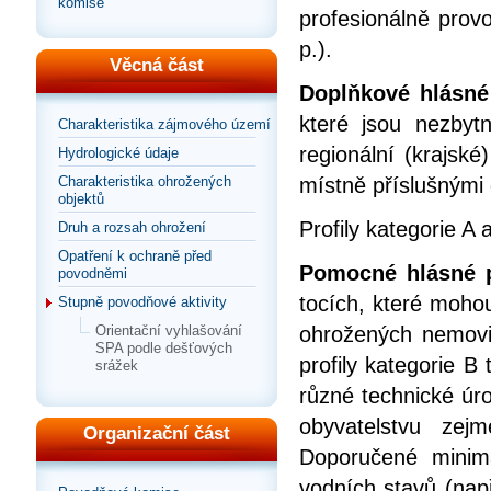
komise
profesionálně pro
p.).
Věcná část
Doplňkové hlásné 
které jsou nezbyt
Charakteristika zájmového území
regionální (krajsk
Hydrologické údaje
místně příslušnými
Charakteristika ohrožených
objektů
Profily kategorie A 
Druh a rozsah ohrožení
Opatření k ochraně před
Pomocné hlásné pr
povodněmi
tocích, které mohou
Stupně povodňové aktivity
ohrožených nemovit
Orientační vyhlašování
SPA podle dešťových
profily kategorie B
srážek
různé technické úr
obyvatelstvu zej
Organizační část
Doporučené minim
vodních stavů (např