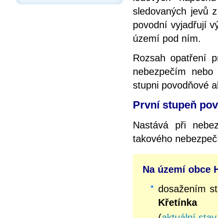
sledovaných jevů z
povodní vyjadřují 
území pod ním.
Rozsah opatření p
nebezpečím nebo v
stupni povodňové ak
První stupeň pov
Nastává při nebez
takového nebezpeč
Na území obce H
dosažením s
Křetínka
(
aktuální stav