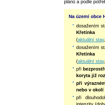
plánů a podle potř
Na území obce Ho
dosažením s
Křetínka
(
aktuální stav
dosažením s
Křetínka
(
aktuální stav
při
bezprostř
koryta již r
při výrazné
nebo v okolí
při dlouhodo
intenzity (do