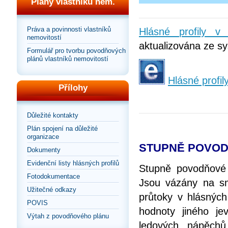
Plány vlastníků nem.
Práva a povinnosti vlastníků
Hlásné profily 
nemovitostí
aktualizována ze sy
Formulář pro tvorbu povodňových
plánů vlastníků nemovitostí
Hlásné profil
Přílohy
Důležité kontakty
Plán spojení na důležité
organizace
STUPNĚ POVOD
Dokumenty
Evidenční listy hlásných profilů
Stupně povodňové 
Fotodokumentace
Jsou vázány na smě
Užitečné odkazy
průtoky v hlásných
POVIS
hodnoty jiného je
Výtah z povodňového plánu
ledových nápěchů