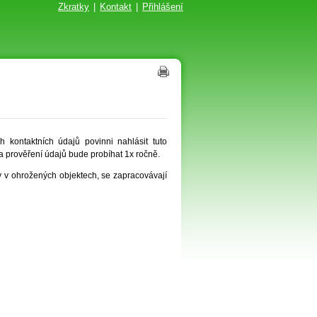
Zkratky
|
Kontakt
|
Přihlášení
kontaktních údajů povinni nahlásit tuto
 a prověření údajů bude probíhat 1x ročně.
y v ohrožených objektech, se zapracovávají