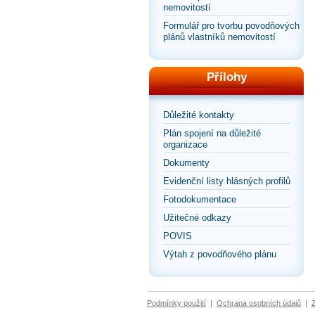
nemovitostí
Formulář pro tvorbu povodňových
plánů vlastníků nemovitostí
Přílohy
Důležité kontakty
Plán spojení na důležité
organizace
Dokumenty
Evidenční listy hlásných profilů
Fotodokumentace
Užitečné odkazy
POVIS
Výtah z povodňového plánu
Podmínky použití
|
Ochrana osobních údajů
|