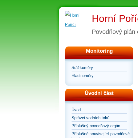
Horní Poří
Povodňový plán 
Monitoring
Srážkoměry
Hladinoměry
Úvodní část
Úvod
Správci vodních toků
Příslušný povodňový orgán
Příslušné související povodňové