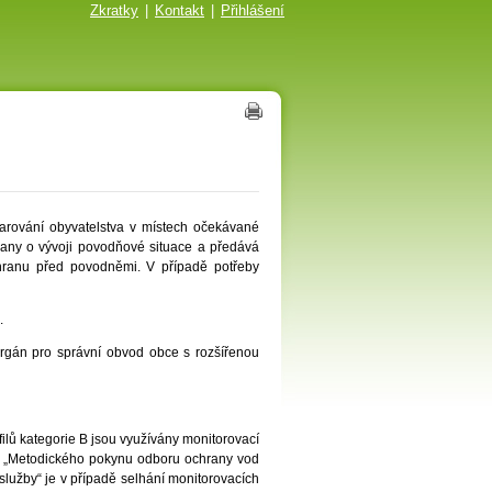
Zkratky
|
Kontakt
|
Přihlášení
rování obyvatelstva v místech očekávané
rany o vývoji povodňové situace a předává
chranu před povodněmi. V případě potřeby
.
gán pro správní obvod obce s rozšířenou
filů kategorie B jsou využívány monitorovací
 „Metodického pokynu odboru ochrany vod
lužby“ je v případě selhání monitorovacích