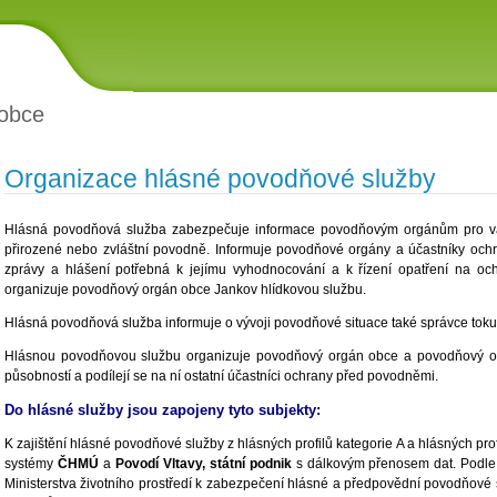
obce
Organizace hlásné povodňové služby
Hlásná povodňová služba zabezpečuje informace povodňovým orgánům pro va
přirozené nebo zvláštní povodně. Informuje povodňové orgány a účastníky och
zprávy a hlášení potřebná k jejímu vyhodnocování a k řízení opatření na o
organizuje povodňový orgán obce Jankov hlídkovou službu.
Hlásná povodňová služba informuje o vývoji povodňové situace také správce toku
Hlásnou povodňovou službu organizuje povodňový orgán obce a povodňový or
působností a podílejí se na ní ostatní účastníci ochrany před povodněmi.
Do hlásné služby jsou zapojeny tyto subjekty:
K zajištění hlásné povodňové služby z hlásných profilů kategorie A a hlásných pro
systémy
ČHMÚ
a
Povodí Vltavy, státní podnik
s dálkovým přenosem dat. Podle
Ministerstva životního prostředí k zabezpečení hlásné a předpovědní povodňové s