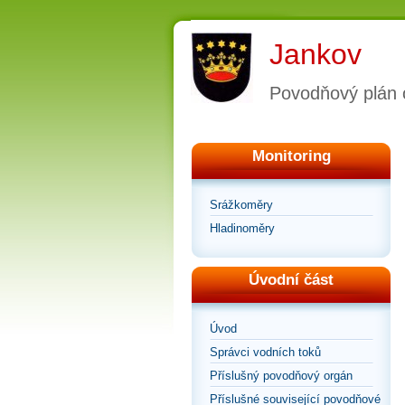
Jankov
Povodňový plán 
Monitoring
Srážkoměry
Hladinoměry
Úvodní část
Úvod
Správci vodních toků
Příslušný povodňový orgán
Příslušné související povodňové