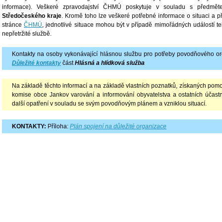
informace). Veškeré zpravodajství ČHMÚ poskytuje v souladu s předmě
Středočeského kraje
. Kromě toho lze veškeré potřebné informace o situaci a p
stránce
ČHMÚ
, jednotlivé situace mohou být v případě mimořádných událostí t
nepřetržité službě.
Kontakty na osoby vykonávající hlásnou službu pro potřeby povodňového or
Důležité kontakty
část
Hlásná a hlídková služba
Na základě těchto informací a na základě vlastních poznatků, získaných pomo
komise obce Jankov varování a informování obyvatelstva a ostatních účast
další opatření v souladu se svým povodňovým plánem a vzniklou situací.
KONTAKTY:
Příloha:
Plán spojení na důležité organizace