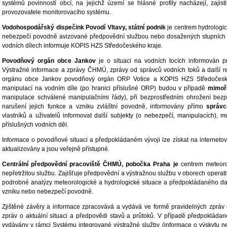
systémů povinností obcí, na jejichž území se hlásné profily nacházejí, zajis
provozovatele monitorovacího systému.
Vodohospodářský dispečink Povodí Vltavy, státní podnik
je centrem hydrologick
nebezpečí povodně avizované předpovědní službou nebo dosažených stupních p
vodních dílech informuje KOPIS HZS Středočeského kraje.
Povodňový orgán obce Jankov
je o situaci na vodních tocích informován p
Výstražné informace a zprávy ČHMÚ, zprávy od správců vodních toků a další 
orgánu obce Jankov povodňový orgán ORP Votice a KOPIS HZS Středočeské
manipulací na vodním díle (po hranici příslušné ORP) budou v případě
mimoř
manipulace schválené manipulačními řády), při bezprostředním ohrožení bezpe
narušení jejich funkce a vzniku zvláštní povodně, informovány přímo
správc
vlastníků a uživatelů informovat další subjekty (o nebezpečí, manipulacích), 
příslušných vodních děl.
Informace o povodňové situaci a předpokládaném vývoji lze získat na interneto
aktualizovány a jsou veřejně přístupné.
Centrální předpovědní pracoviště ČHMÚ, pobočka Praha
je
centrem meteorol
nepřetržitou službu. Zajišťuje předpovědní a výstražnou službu v oborech operat
podrobné analýzy meteorologické a hydrologické situace a předpokládaného dal
vzniku nebo nebezpečí povodně.
Zjištěné závěry a informace zpracovává a vydává ve formě pravidelných zpráv 
zpráv o aktuální situaci a předpovědi stavů a průtoků. V případě předpokláda
vydávány v rámci Systému integrované výstražné služby (informace o výskytu 