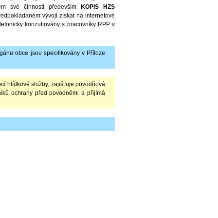
tem své činnosti především
KOPIS HZS
ředpokládaném vývoji získat na internetové
elefonicky konzultovány s pracovníky RPP v
gánu obce jsou specifikovány v Příloze
cí hlídkové služby, zajišťuje povodňová
níků ochrany před povodněmi a přijímá