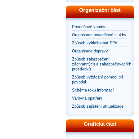
Organizační část
Povodňové komise
Organizace povodňové služby
Způsob vyhlašování SPA
Organizace dopravy
Způsob zabezpečení
záchranných a zabezpečovacích
prostředků
Způsob vyžádání pomoci při
povodni
Schéma toku informací
Varovná opatření
Způsob zajištění aktualizace
Grafická část