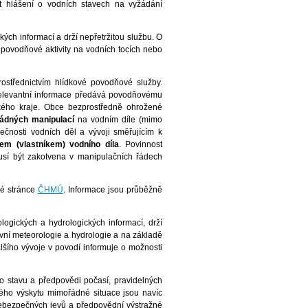
tit hlášení o vodních stavech na vyžádání
ých informací a drží nepřetržitou službu. O
ovodňové aktivity na vodních tocích nebo
rostřednictvím hlídkové povodňové služby.
relevantní informace předává povodňovému
ho kraje. Obce bezprostředně ohrožené
ádných manipulací
na vodním díle (mimo
čnosti vodních děl a vývoji směřujícím k
em (vlastníkem) vodního díla
. Povinnost
musí být zakotvena v manipulačních řádech
vé stránce
ČHMÚ
. Informace jsou průběžně
ogických a hydrologických informací, drží
ivní meteorologie a hydrologie a na základě
šího vývoje v povodí informuje o možnosti
o stavu a předpovědi počasí, pravidelných
ného výskytu mimořádné situace jsou navíc
nebezpečných jevů a předpovědní výstražné