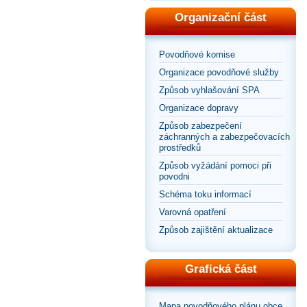
Organizační část
Povodňové komise
Organizace povodňové služby
Způsob vyhlašování SPA
Organizace dopravy
Způsob zabezpečení
záchranných a zabezpečovacích
prostředků
Způsob vyžádání pomoci při
povodni
Schéma toku informací
Varovná opatření
Způsob zajištění aktualizace
Grafická část
Mapa povodňového plánu obce