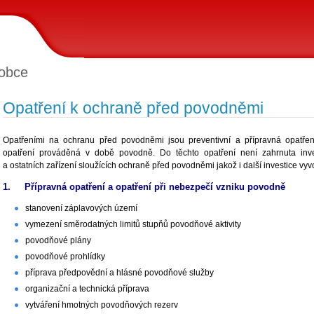
obce
Opatření k ochraně před povodněmi
Opatřeními na ochranu před povodněmi jsou preventivní a přípravná opatře
opatření prováděná v době povodně. Do těchto opatření není zahrnuta inve
a ostatních zařízení sloužících ochraně před povodněmi jakož i další investice v
1. Přípravná opatření a opatření při nebezpečí vzniku povodně
stanovení záplavových území
vymezení směrodatných limitů stupňů povodňové aktivity
povodňové plány
povodňové prohlídky
příprava předpovědní a hlásné povodňové služby
organizační a technická příprava
vytváření hmotných povodňových rezerv