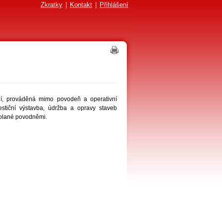
Zkratky
|
Kontakt
|
Přihlášení
ní, prováděná mimo povodeň a operativní
stiční výstavba, údržba a opravy staveb
yvolané povodněmi.