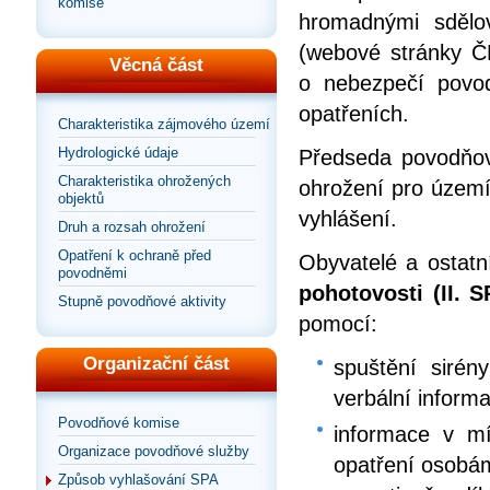
komise
hromadnými sdělov
(webové stránky ČH
Věcná část
o nebezpečí povod
opatřeních.
Charakteristika zájmového území
Hydrologické údaje
Předseda povodňov
Charakteristika ohrožených
ohrožení pro území
objektů
vyhlášení.
Druh a rozsah ohrožení
Opatření k ochraně před
Obyvatelé a ostatn
povodněmi
pohotovosti (II. S
Stupně povodňové aktivity
pomocí:
Organizační část
spuštění sirén
verbální inform
Povodňové komise
informace v mí
Organizace povodňové služby
opatření osobá
Způsob vyhlašování SPA