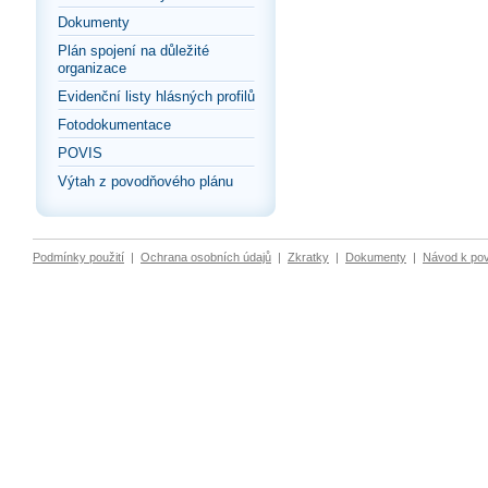
Dokumenty
Plán spojení na důležité
organizace
Evidenční listy hlásných profilů
Fotodokumentace
POVIS
Výtah z povodňového plánu
Podmínky použití
|
Ochrana osobních údajů
|
Zkratky
|
Dokumenty
|
Návod k po