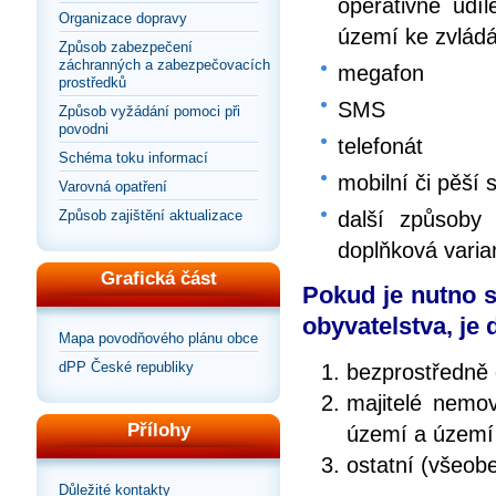
operativně ud
Organizace dopravy
území ke zvlád
Způsob zabezpečení
záchranných a zabezpečovacích
megafon
prostředků
SMS
Způsob vyžádání pomoci při
povodni
telefonát
Schéma toku informací
mobilní či pěší 
Varovná opatření
Způsob zajištění aktualizace
další způsoby 
doplňková varia
Grafická část
Pokud je nutno s
obyvatelstva, je
Mapa povodňového plánu obce
dPP České republiky
bezprostředně 
majitelé nemov
Přílohy
území a území
ostatní (všeob
Důležité kontakty