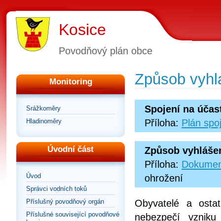
Kosice
Povodňový plán obce
Způsob vyhl
Monitoring
Spojení na účas
Srážkoměry
Hladinoměry
Příloha:
Plán spo
Úvodní část
Způsob vyhláše
Příloha:
Dokumen
Úvod
ohrožení
Správci vodních toků
Příslušný povodňový orgán
Obyvatelé a osta
Příslušné související povodňové
nebezpečí vzniku