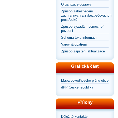
Organizace dopravy
Způsob zabezpečení
záchranných a zabezpečovacích
prostředků
Způsob vyžádání pomoci při
povodni
Schéma toku informací
Varovná opatření
Způsob zajištění aktualizace
Grafická část
Mapa povodňového plánu obce
dPP České republiky
Přílohy
Důležité kontakty