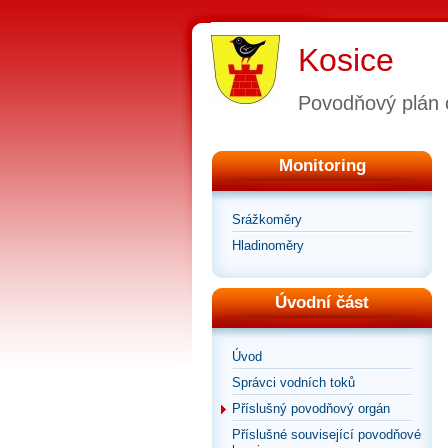
Kosice
Povodňový plán 
Monitoring
Srážkoměry
Hladinoměry
Úvodní část
Úvod
Správci vodních toků
Příslušný povodňový orgán
Příslušné související povodňové