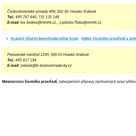
Československé armády 408, 502 00 Hradec Králové
Tel.:
495 707 640,
731 131 148
E-mail:
Iva.Sediva@mmhk.cz, ,
Ladislav.Tluka@mmhk.cz
Krajský úřad Královehradeckého kraje
-
Odbor životního prostředí a zem
Pivovarské náměstí 1245, 500 03 Hradec Králové
Tel.:
495 817 194
E-mail:
zstorek@kr-kralovehradecky.cz
Ministerstvo životního prostředí
; zabezpečení přípravy záchranných prací příslu