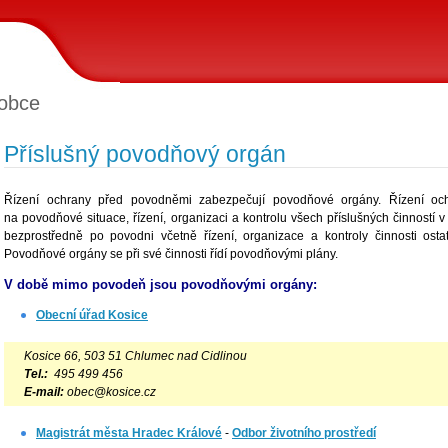
obce
Příslušný povodňový orgán
Řízení ochrany před povodněmi zabezpečují povodňové orgány. Řízení oc
na povodňové situace, řízení, organizaci a kontrolu všech příslušných činností
bezprostředně po povodni včetně řízení, organizace a kontroly činnosti ost
Povodňové orgány se při své činnosti řídí povodňovými plány.
V době mimo povodeň jsou povodňovými orgány:
Obecní úřad Kosice
Kosice 66, 503 51 Chlumec nad Cidlinou
Tel.:
495 499 456
E-mail:
obec@kosice.cz
Magistrát města Hradec Králové
-
Odbor životního prostředí