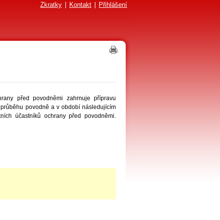
Zkratky
|
Kontakt
|
Přihlášení
hrany před povodněmi zahrnuje přípravu
 v průběhu povodně a v období následujícím
atních účastníků ochrany před povodněmi.