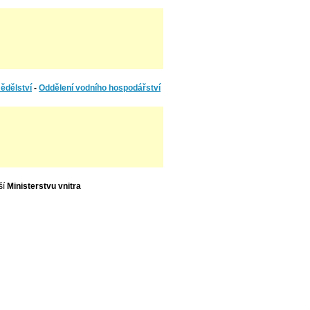
ědělství
-
Oddělení vodního hospodářství
ší
Ministerstvu vnitra