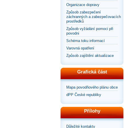
Organizace dopravy
Způsob zabezpečení
záchranných a zabezpečovacích
prostředků
Způsob vyžádání pomoci při
povodni
Schéma toku informací
Varovná opatření
Způsob zajištění aktualizace
Grafická část
Mapa povodňového plánu obce
dPP České republiky
Přílohy
Důležité kontakty