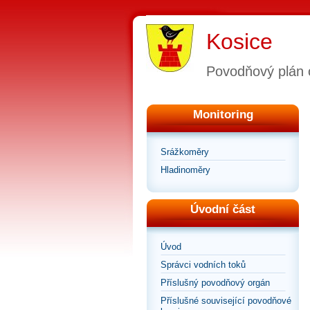
Kosice
Povodňový plán 
Monitoring
Srážkoměry
Hladinoměry
Úvodní část
Úvod
Správci vodních toků
Příslušný povodňový orgán
Příslušné související povodňové