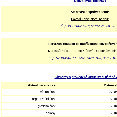
Schvalovací doložky:
Stanovisko správce toků:
Povodí Labe, státní podnik
Č. j.: VHD/14/23201; ze dne 25. 08. 20
Potvrzení souladu od nadřízeného povodňové
Magistrát města Hradec Králové - Odbor životníh
Č. j.: SZ MMHK/156932/2014ŽP1/Tlu; ze dne 01
Záznamy o provedené aktualizaci tištěné 
Aktualizovaná část
Datum ak
věcná část
07. 0
organizační část
07. 0
grafická část
07. 0
přílohy
07. 0