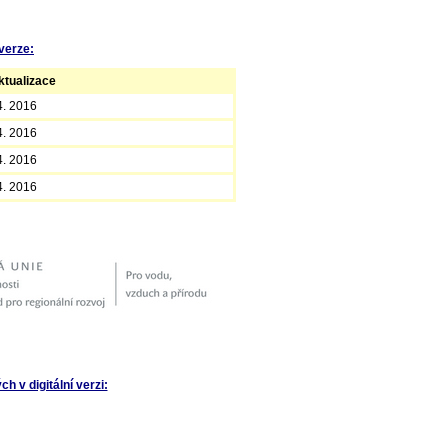
verze:
tualizace
4. 2016
4. 2016
4. 2016
4. 2016
 v digitální verzi: