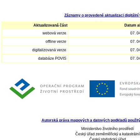
Záznamy o provedené aktualizaci digitální 
Aktualizovaná část
Datum ak
webová verze
07. 0
offline verze
07. 0
digitalizovaná verze
07. 0
databáze POVIS
07. 0
Autorská práva mapových a datových podkladů použitých
Ministerstvo životního prostředí
Český úřad zeměměřický a katastrální
Český statistický úřad