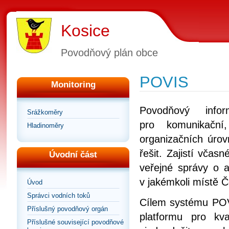
Kosice
Povodňový plán obce
POVIS
Monitoring
Povodňový info
Srážkoměry
pro komunikační
Hladinoměry
organizačních úrov
řešit. Zajistí vča
Úvodní část
veřejné správy o a
v jakémkoli místě Č
Úvod
Správci vodních toků
Cílem systému POVI
Příslušný povodňový orgán
platformu pro kv
Příslušné související povodňové