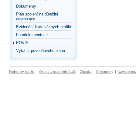
Dokumenty
Plán spojení na důležité
organizace
Evidenční listy hlásných profilů
Fotodokumentace
POVIS
Výtah z povodňového plánu
Podmínky použití
|
Ochrana osobních údajů
|
Zkratky
|
Dokumenty
|
Návod k po