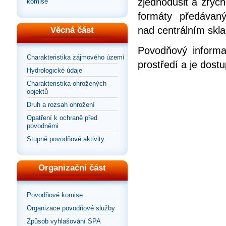
zjednodušit a zrych
komise
formáty předávan
nad centrálním skla
Věcná část
Povodňový informa
Charakteristika zájmového území
prostředí a je dos
Hydrologické údaje
Charakteristika ohrožených
objektů
Druh a rozsah ohrožení
Opatření k ochraně před
povodněmi
Stupně povodňové aktivity
Organizační část
Povodňové komise
Organizace povodňové služby
Způsob vyhlašování SPA