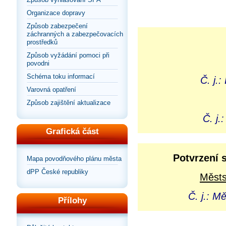
Organizace dopravy
Způsob zabezpečení
záchranných a zabezpečovacích
prostředků
Způsob vyžádání pomoci při
povodni
Schéma toku informací
Č. j.
Varovná opatření
Způsob zajištění aktualizace
Č. j.
Grafická část
Potvrzení 
Mapa povodňového plánu města
dPP České republiky
Městs
Č. j.: M
Přílohy