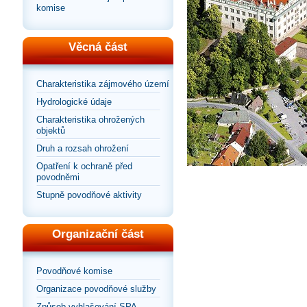
komise
Věcná část
Charakteristika zájmového území
Hydrologické údaje
Charakteristika ohrožených
objektů
Druh a rozsah ohrožení
Opatření k ochraně před
povodněmi
Stupně povodňové aktivity
Organizační část
Povodňové komise
Organizace povodňové služby
Způsob vyhlašování SPA