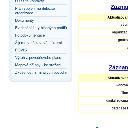
Důležité kontakty
Záznam
Plán spojení na důležité
organizace
Aktualizova
Dokumenty
věcn
Evidenční listy hlásných profilů
organizačn
Fotodokumentace
grafic
Žijeme v záplavovém území
POVIS
Výtah z povodňového plánu
Mapové přílohy - ke stažení
Záznam
Zkušenosti z minulých povodní
Aktualizova
webová
offlin
digitalizovan
databáze