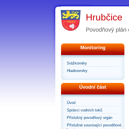
Hrubčice
Povodňový plán 
Monitoring
Srážkoměry
Hladinoměry
Úvodní část
Úvod
Správci vodních toků
Příslušný povodňový orgán
Příslušné související povodňové