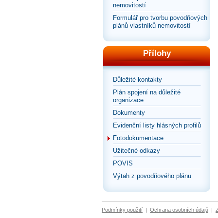
nemovitostí
Formulář pro tvorbu povodňových
plánů vlastníků nemovitostí
Přílohy
Důležité kontakty
Plán spojení na důležité
organizace
Dokumenty
Evidenční listy hlásných profilů
Fotodokumentace
Užitečné odkazy
POVIS
Výtah z povodňového plánu
Podmínky použití
|
Ochrana osobních údajů
|