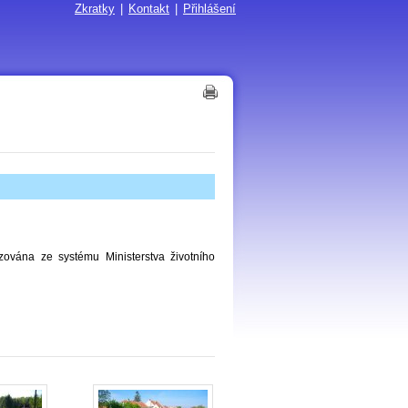
Zkratky
|
Kontakt
|
Přihlášení
ována ze systému Ministerstva životního