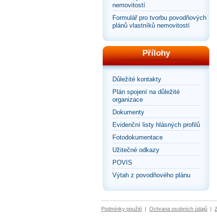
nemovitostí
Formulář pro tvorbu povodňových
plánů vlastníků nemovitostí
Přílohy
Důležité kontakty
Plán spojení na důležité
organizace
Dokumenty
Evidenční listy hlásných profilů
Fotodokumentace
Užitečné odkazy
POVIS
Výtah z povodňového plánu
Podmínky použití
|
Ochrana osobních údajů
|