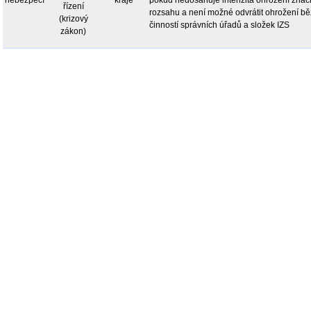
nebezpečí
kraje
pokud nedosahuje intenzita ohrožení zna
řízení
rozsahu a není možné odvrátit ohrožení b
(krizový
činností správních úřadů a složek IZS
zákon)