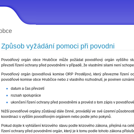
obce
Způsob vyžádání pomoci při povodni
Povodňový orgán obce Hrubčice může požádat povodňový orgán vyššího st
převzetí řízení ochrany před povodněmi v případě, že vlastními silami není schopen
Povodňový orgán (povodňová komise ORP Prostějov), který převezme řízení o
povodňové komise obce Hrubčice nebo z vlastního rozhodnutí, je povinen oznám
datum a čas převzetí
rozsah spolupráce
ukončení řízení ochrany před povodněmi a provést o tom zápis v povodňové
Nižší povodňové orgány zůstávají dále činné, provádějí ve své územní působnost
koordinaci s vyšším povodňovým orgánem nebo podle jeho pokynů.
Pokud dojde k vyhlášení krizového stavu podle krizového zákona, přejímá na celém
řízení ochrany před povodněmi orgán, který je k tomu podle tohoto zákona přísluš