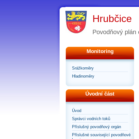
Hrubčice
Povodňový plán 
Monitoring
Srážkoměry
Hladinoměry
Úvodní část
Úvod
Správci vodních toků
Příslušný povodňový orgán
Příslušné související povodňové