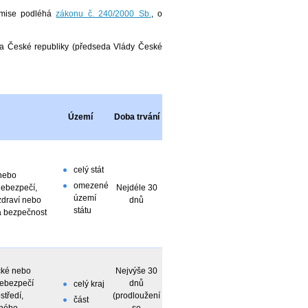
omise podléhá
zákonu č. 240/2000 Sb.
, o
da České republiky (předseda Vlády České
Území
Doba trvání
celý stát
 nebo
omezené
nebezpečí,
Nejdéle 30
území
zdraví nebo
dnů
státu
a bezpečnost
ické nebo
Nejvýše 30
nebezpečí
dnů
celý kraj
středí,
(prodloužení
část