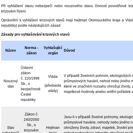
Při vyhlášení stavu nebezpečí nebo nouzového stavu činnost povodňové k
krizovém řízení.
Oprávnění k vyhlášení krizových stavů mají hejtman Olomouckého kraje a Vlá
republiky) podle následujících zásad:
Zásady pro vyhlašování krizových stavů
Norma -
Vyhlašující
Název
Důvod
zákon
orgán
Ústavní
zákon
V případě živelních pohrom, ekologických
Vláda
č. 110/1998
Nouzový
průmyslových havárií, nehod nebo jiného 
Sb., o
(předseda
stav
které ve značném rozsahu ohrožují životy, 
bezpečnosti
vlády)
majetkové hodnoty anebo vnitřní pořádek 
České
republiky
Zákon č.
Jsou-li v případě živelné pohromy, ekolog
240/2000
průmyslové havárie, nehody nebo jiného 
Sb., o
Stav
Hejtman
ohroženy životy, zdraví, majetek, životní pro
krizovém