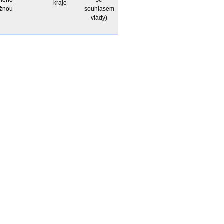
čného
se
kraje
ěžnou
souhlasem
vlády)