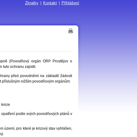
Zkratky
|
Kontakt
|
Přihlášení
upně (Povodňový orgán ORP Prostějov o
 tuto ochranu zajistit.
chrany před povodněmi na základě žádosti
it příslušným nižším povodňovým orgánům:
 knize
i opatření podle svých povodňových plánů v
 území, pro které je krizový stav vyhlášen,
ný.