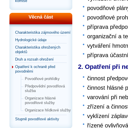
komise
povodňové plán
povodňové proh
Věcná část
příprava předpo
Charakteristika zájmového území
organizační a t
Hydrologické údaje
vytváření hmot
Charakteristika ohrožených
objektů
příprava účast
Druh a rozsah ohrožení
2. Opatření při 
Opatření k ochraně před
povodněmi
činnost předpo
Povodňové prohlídky
Předpovědní povodňová
činnost hlásné 
služba
varování při ne
Organizace hlásné
povodňové služby
zřízení a činnos
Organizace hlídkové služby
vyklízení zápla
Stupně povodňové aktivity
řízené ovlivňov