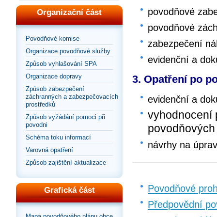
povodňové zabe
Organizační část
povodňové zách
Povodňové komise
zabezpečení ná
Organizace povodňové služby
evidenční a do
Způsob vyhlašování SPA
Organizace dopravy
3. Opatření po p
Způsob zabezpečení
záchranných a zabezpečovacích
evidenční a do
prostředků
vyhodnocení 
Způsob vyžádání pomoci při
povodni
povodňových
Schéma toku informací
návrhy na úpra
Varovná opatření
Způsob zajištění aktualizace
Povodňové proh
Grafická část
Předpovědní po
Mapa povodňového plánu obce