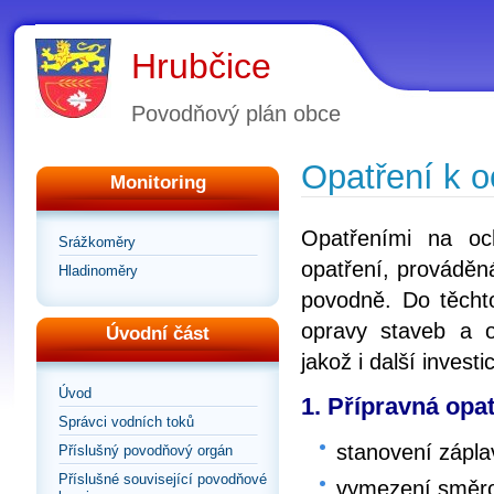
Hrubčice
Povodňový plán obce
Opatření k 
Monitoring
Opatřeními na oc
Srážkoměry
opatření, prováděn
Hladinoměry
povodně. Do těchto
opravy staveb a o
Úvodní část
jakož i další inves
Úvod
1. Přípravná opat
Správci vodních toků
stanovení zápl
Příslušný povodňový orgán
Příslušné související povodňové
vymezení směrod