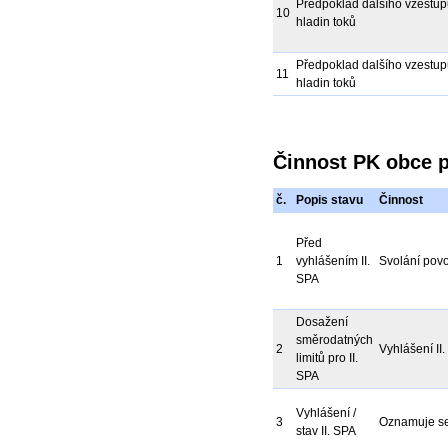
Předpoklad dalšího vzestu
10
hladin toků
Předpoklad dalšího vzestu
11
hladin toků
Činnost PK obce p
č.
Popis stavu
Činnost
Před
1
vyhlášením II.
Svolání pov
SPA
Dosažení
směrodatných
2
Vyhlášení II
limitů pro II.
SPA
Vyhlášení /
3
Oznamuje se
stav II. SPA