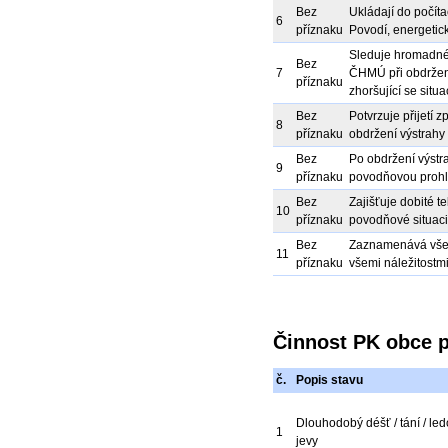
Bez
Ukládají do počíta
6
příznaku
Povodí, energetick
Sleduje hromadné 
Bez
7
ČHMÚ při obdržen
příznaku
zhoršující se sit
Bez
Potvrzuje přijetí 
8
příznaku
obdržení výstrah
Bez
Po obdržení výstra
9
příznaku
povodňovou prohlí
Bez
Zajišťuje dobité te
10
příznaku
povodňové situaci
Bez
Zaznamenává všec
11
příznaku
všemi náležitostmi
Činnost PK obce p
č.
Popis stavu
Dlouhodobý déšť / tání / le
1
jevy