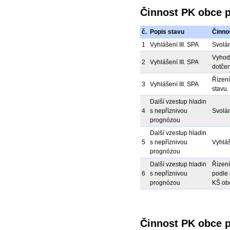
Činnost PK obce př
č.
Popis stavu
Činno
1
Vyhlášení III. SPA
Svolán
Vyhodn
2
Vyhlášení III. SPA
dotčen
Řízení
3
Vyhlášení III. SPA
stavu.
Další vzestup hladin
4
s nepříznivou
Svolán
prognózou
Další vzestup hladin
5
s nepříznivou
Vyhláš
prognózou
Další vzestup hladin
Řízení
6
s nepříznivou
podle 
prognózou
KŠ ob
Činnost PK obce 