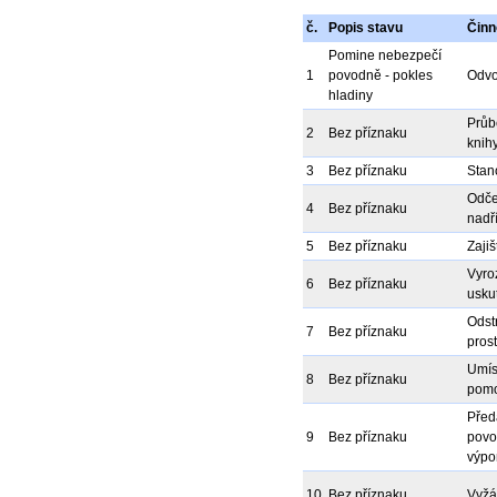
č.
Popis stavu
Činn
Pomine nebezpečí
1
povodně - pokles
Odvol
hladiny
Průb
2
Bez příznaku
knihy
3
Bez příznaku
Stan
Odče
4
Bez příznaku
nadř
5
Bez příznaku
Zaji
Vyro
6
Bez příznaku
usku
Odst
7
Bez příznaku
prost
Umís
8
Bez příznaku
pomo
Před
9
Bez příznaku
povo
výpo
10
Bez příznaku
Vyžá