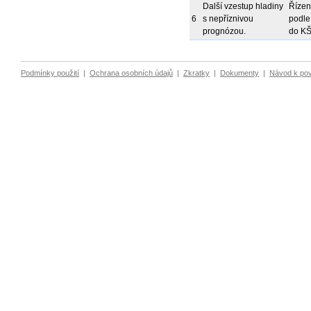
Další vzestup hladiny
Řízen
6
s nepříznivou
podle
prognózou.
do KŠ
Podmínky použití
|
Ochrana osobních údajů
|
Zkratky
|
Dokumenty
|
Návod k po