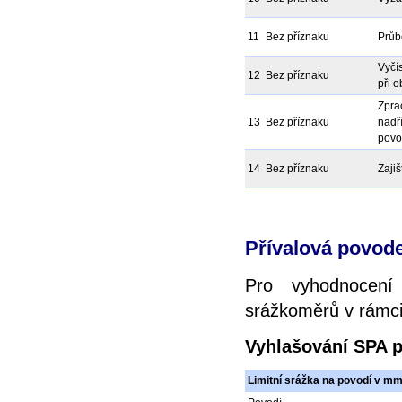
11
Bez příznaku
Průb
Vyčí
12
Bez příznaku
při 
Zpra
13
Bez příznaku
nadř
povo
14
Bez příznaku
Zaji
Přívalová povod
Pro vyhodnocení
srážkoměrů v rámci 
Vyhlašování SPA 
Limitní srážka na povodí v m