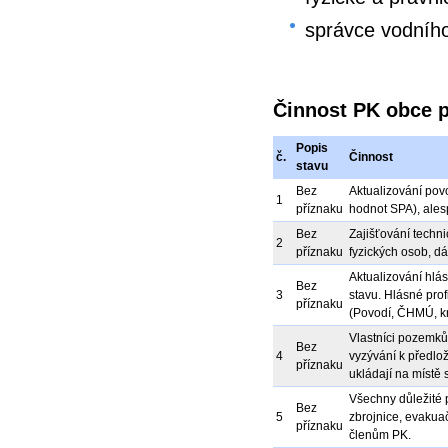
správce vodního
Činnost PK obce 
Popis
č.
Činnost
stavu
Bez
Aktualizování pov
1
příznaku
hodnot SPA), ales
Bez
Zajišťování techn
2
příznaku
fyzických osob, dál
Aktualizování hlás
Bez
3
stavu. Hlásné profi
příznaku
(Povodí, ČHMÚ, kr
Vlastníci pozemků 
Bez
4
vyzývání k předlo
příznaku
ukládají na místě
Všechny důležité 
Bez
5
zbrojnice, evakua
příznaku
členům PK.