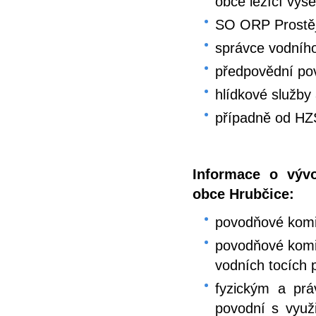
obce ležící výš
SO ORP Prostě
správce vodníh
předpovědní po
hlídkové služby 
případně od HZ
Informace o výv
obce Hrubčice:
povodňové komi
povodňové komis
vodních tocích 
fyzickým a pr
povodní s využ