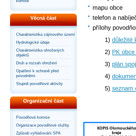
komise
mapu obce
telefon a nabíj
Věcná část
přílohy povodňo
Charakteristika zájmového území
1)
důležité 
Hydrologické údaje
Charakteristika ohrožených
2)
PK obce 
objektů
3)
plán spo
Druh a rozsah ohrožení
Opatření k ochraně před
4)
dokumen
povodněmi
Stupně povodňové aktivity
5)
seznam 
Organizační část
Povodňové komise
Organizace povodňové služby
Způsob vyhlašování SPA