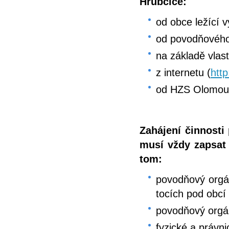
Hrubčice:
od obce ležící 
od povodňového
na základě vlas
z internetu (
htt
od HZS Olomouc
Zahájení činnost
musí vždy zapsat
tom:
povodňový orgán
tocích pod obcí
povodňový orgá
fyzické a právn