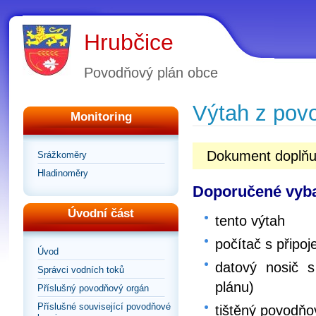
Hrubčice
Povodňový plán obce
Výtah z pov
Monitoring
Dokument doplňuj
Srážkoměry
Hladinoměry
Doporučené vyba
Úvodní část
tento výtah
počítač s připoj
Úvod
datový nosič s
Správci vodních toků
plánu)
Příslušný povodňový orgán
Příslušné související povodňové
tištěný povodňo