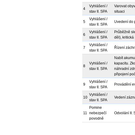
Vyhlášení /
Varovat obyv
4
stav II. SPA
situaci
Vyhlášení /
5
Uvedení do 
stav II. SPA
Vyhlášení /
Průběžně sle
6
stav II. SPA
děl), kritick
Vyhlášení /
7
Řízení záchr
stav II. SPA
Nabít akumul
Vyhlášení /
kapacitu. Zk
8
stav II. SPA
náhradní zdr
připojení poč
Vyhlášení /
9
Provádění e
stav II. SPA
Vyhlášení /
10
Vedení zázn
stav II. SPA
Pomine
11
nebezpečí
Odvolání II.
povodně