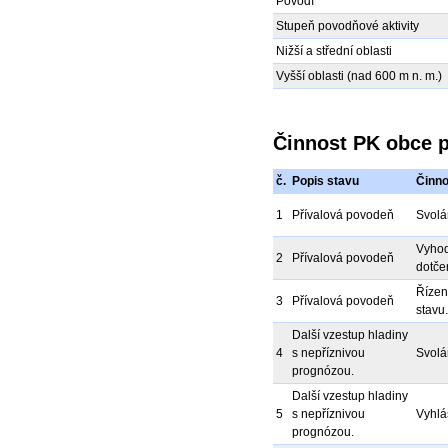
Povodí
Stupeň povodňové aktivity
Nižší a střední oblasti
Vyšší oblasti (nad 600 m n. m.)
Činnost PK obce p
č.
Popis stavu
Činno
1
Přívalová povodeň
Svolá
Vyhod
2
Přívalová povodeň
dotče
Řízen
3
Přívalová povodeň
stavu.
Další vzestup hladiny
4
s nepříznivou
Svolá
prognózou.
Další vzestup hladiny
5
s nepříznivou
Vyhlá
prognózou.